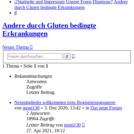
Startseite und Impressum
Unsere Foren
Diagnose?
Andere
durch Gluten bedingte Erkrankungen
Suche
Andere durch Gluten bedingte
Erkrankungen
Neues Thema
Erweiterte
Suche
Suche
1 Thema • Seite
1
von
1
Bekanntmachungen
Antworten
Zugriffe
Letzter Beitrag
Neumitglieder willkommen trotz Registrierungssperre
von
moni130
»
3. Dez 2020, 13:42
» in
Das neue Forum
2
Antworten
18964
Zugriffe
Letzter Beitrag
von
moni130
27. Apr 2021, 18:12