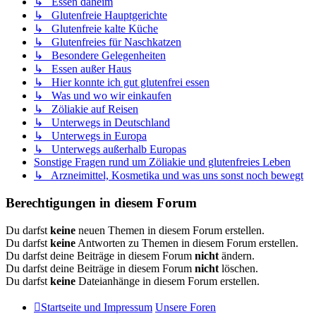
↳ Essen daheim
↳ Glutenfreie Hauptgerichte
↳ Glutenfreie kalte Küche
↳ Glutenfreies für Naschkatzen
↳ Besondere Gelegenheiten
↳ Essen außer Haus
↳ Hier konnte ich gut glutenfrei essen
↳ Was und wo wir einkaufen
↳ Zöliakie auf Reisen
↳ Unterwegs in Deutschland
↳ Unterwegs in Europa
↳ Unterwegs außerhalb Europas
Sonstige Fragen rund um Zöliakie und glutenfreies Leben
↳ Arzneimittel, Kosmetika und was uns sonst noch bewegt
Berechtigungen in diesem Forum
Du darfst
keine
neuen Themen in diesem Forum erstellen.
Du darfst
keine
Antworten zu Themen in diesem Forum erstellen.
Du darfst deine Beiträge in diesem Forum
nicht
ändern.
Du darfst deine Beiträge in diesem Forum
nicht
löschen.
Du darfst
keine
Dateianhänge in diesem Forum erstellen.
Startseite und Impressum
Unsere Foren