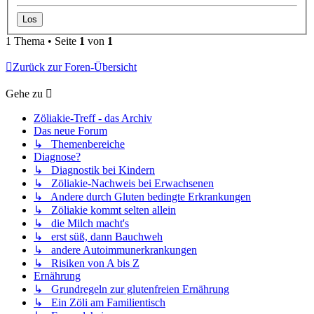
1 Thema • Seite
1
von
1
Zurück zur Foren-Übersicht
Gehe zu
Zöliakie-Treff - das Archiv
Das neue Forum
↳ Themenbereiche
Diagnose?
↳ Diagnostik bei Kindern
↳ Zöliakie-Nachweis bei Erwachsenen
↳ Andere durch Gluten bedingte Erkrankungen
↳ Zöliakie kommt selten allein
↳ die Milch macht's
↳ erst süß, dann Bauchweh
↳ andere Autoimmunerkrankungen
↳ Risiken von A bis Z
Ernährung
↳ Grundregeln zur glutenfreien Ernährung
↳ Ein Zöli am Familientisch