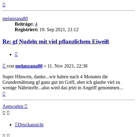
Nach
oben
melanzana80
Beiträge:
4
Registriert:
19. Sep 2021, 21:12
Re: gf Nudeln mit viel pflanzlichem Eiweiß
Zitieren
Beitrag
von
melanzana80
»
11. Nov 2021, 22:38
Super HInweis, danke...wir haben nach 4 Monaten die
Grundernährung gf ganz gut im Griff, aber ich glaube viel zu
wenige Nährstoffe...also wird das jetzt in Angriff genommen...
Nach
oben
Antworten
Druckansicht