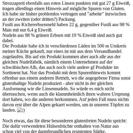
Strozzapreti ebenfalls aus roten Linsen punkten mit gut 27 g Eiweiß,
tragen allerdings einen Hinweis auf mögliche Spuren von Gluten.
Ich habe sie bisher problemlos vertragen und "arbeite" inzwischen
an der zweiten (oder dritten?) Packung.
Fusili aus Kichererbsenmehl haben 22 g, gegenüber Fusili aus 98 %
Mais mit nur 6,4 g Eiweiß.
Nudeln aus 98 % grünen Erbsen mit 19 % Eiweiß sind auch gut
dabei.
Die Produkte habe ich in verschiedenen Läden im 500 m Umkreis
meiner Küche gekauft, nur eines ist mir aus dem Versandhandel
zugelaufen. Bis auf ein Produkt kommen aber auch alle aus der
gleichen Nudelfabrik, nämlich einem Unternehmen auf der
schwäbischen Alb, das auch noch viele andere gf Produkte im
Sortiment hat. Nur das Produkt mit dem Spurenhinweis kommt
offenbar aus einem anderen Betrieb, wo die angegebene Firma sonst
glutenhaltige Nudeln produziert - aber nicht in der gleichen
Ausformung wie die Linsennudeln. So würde es mich nicht
überraschen, wenn auch die klammheimlich ihren wahren Ursprung
dort haben, wo die anderen herkommen. Auf jeden Fall muss nichts
davon erst über die Alpen gekarrt werden, um in unseren Töpfen zu
landen.
Noch etwas, das für diese besonderen glutenfreien Nudeln spricht:
Die dafür verwendeten Hülsenfrüchte enthalten von Natur aus
schon viel von der darmfreundlichen resistenten Stärke.