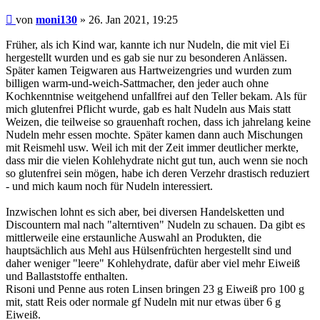
Beitrag
von
moni130
»
26. Jan 2021, 19:25
Früher, als ich Kind war, kannte ich nur Nudeln, die mit viel Ei
hergestellt wurden und es gab sie nur zu besonderen Anlässen.
Später kamen Teigwaren aus Hartweizengries und wurden zum
billigen warm-und-weich-Sattmacher, den jeder auch ohne
Kochkenntnise weitgehend unfallfrei auf den Teller bekam. Als für
mich glutenfrei Pflicht wurde, gab es halt Nudeln aus Mais statt
Weizen, die teilweise so grauenhaft rochen, dass ich jahrelang keine
Nudeln mehr essen mochte. Später kamen dann auch Mischungen
mit Reismehl usw. Weil ich mit der Zeit immer deutlicher merkte,
dass mir die vielen Kohlehydrate nicht gut tun, auch wenn sie noch
so glutenfrei sein mögen, habe ich deren Verzehr drastisch reduziert
- und mich kaum noch für Nudeln interessiert.
Inzwischen lohnt es sich aber, bei diversen Handelsketten und
Discountern mal nach "alterntiven" Nudeln zu schauen. Da gibt es
mittlerweile eine erstaunliche Auswahl an Produkten, die
hauptsächlich aus Mehl aus Hülsenfrüchten hergestellt sind und
daher weniger "leere" Kohlehydrate, dafür aber viel mehr Eiweiß
und Ballaststoffe enthalten.
Risoni und Penne aus roten Linsen bringen 23 g Eiweiß pro 100 g
mit, statt Reis oder normale gf Nudeln mit nur etwas über 6 g
Eiweiß.