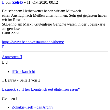
Beitrag
von
Zöli45
»
11. Okt 2020, 00:12
Bei schönem Herbstwetter haben wir am Mittwoch
einen Ausflug nach Meißen unternommen. Sehr gut gegessen haben
wir im Restaurant
St.Benno am Markt. Glutenfreie Gerichte waren in der Speisekarte
ausgewiesen.
Gruß Zöli45
https://www.benno-restaurant.de/#home
Nach
oben
Antworten
Druckansicht
1 Beitrag • Seite
1
von
1
Zurück zu „Hier konnte ich gut glutenfrei essen“
Gehe zu
Zöliakie-Treff - das Archiv