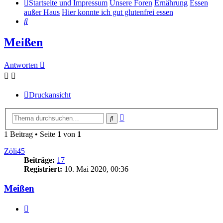
Startseite und Impressum
Unsere Foren
Ernährung
Essen
außer Haus
Hier konnte ich gut glutenfrei essen
Suche
Meißen
Antworten
Druckansicht
Erweiterte
Suche
Suche
1 Beitrag • Seite
1
von
1
Zöli45
Beiträge:
17
Registriert:
10. Mai 2020, 00:36
Meißen
Zitieren