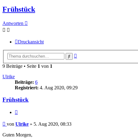
Frühstück
Antworten
Druckansicht
Erweiterte
Suche
Suche
9 Beiträge • Seite
1
von
1
Ulrike
Beiträge:
6
Registriert:
4. Aug 2020, 09:29
Frühstück
Zitieren
Beitrag
von
Ulrike
»
5. Aug 2020, 08:33
Guten Morgen,