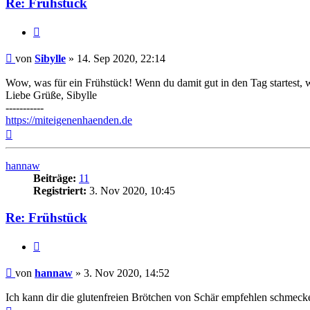
Re: Frühstück
Zitieren
Beitrag
von
Sibylle
»
14. Sep 2020, 22:14
Wow, was für ein Frühstück! Wenn du damit gut in den Tag startest,
Liebe Grüße, Sibylle
-----------
https://miteigenenhaenden.de
Nach
oben
hannaw
Beiträge:
11
Registriert:
3. Nov 2020, 10:45
Re: Frühstück
Zitieren
Beitrag
von
hannaw
»
3. Nov 2020, 14:52
Ich kann dir die glutenfreien Brötchen von Schär empfehlen schmecke
Nach