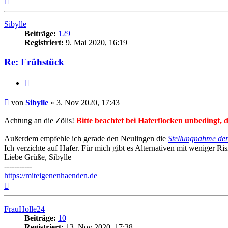
oben
Sibylle
Beiträge:
129
Registriert:
9. Mai 2020, 16:19
Re: Frühstück
Zitieren
Beitrag
von
Sibylle
»
3. Nov 2020, 17:43
Achtung an die Zölis!
Bitte beachtet bei Haferflocken unbedingt, da
Außerdem empfehle ich gerade den Neulingen die
Stellungnahme de
Ich verzichte auf Hafer. Für mich gibt es Alternativen mit weniger Ris
Liebe Grüße, Sibylle
-----------
https://miteigenenhaenden.de
Nach
oben
FrauHolle24
Beiträge:
10
Registriert:
13. Nov 2020, 17:38