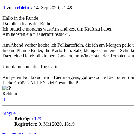
Beitrag
von
rehlein
»
14. Sep 2020, 21:48
Hallo in die Runde,
Da falle ich aus der Reihe.
Ich brauche morgens was Anständiges, um Kraft zu haben:
Am liebsten ein "Bauernfrühstück".
Am Abend vorher koche ich Pellkartoffeln, die ich am Morgen pelle 
In eine Pfanne Butter, die Kartoffeln, Salz, kleingeschnittenen Schinke
Dazu eine Handvoll kleiner Tomaten, im Winter statt der Tomaten sa
Und dann kann der Tag starten.
Auf jeden Fall brauche ich Eier morgens, ggf gekochte Eier, oder Spi
Liebe Grüße - ALLEN viel Gesundheit!
Rehlein
Nach
oben
Sibylle
Beiträge:
129
Registriert:
9. Mai 2020, 16:19