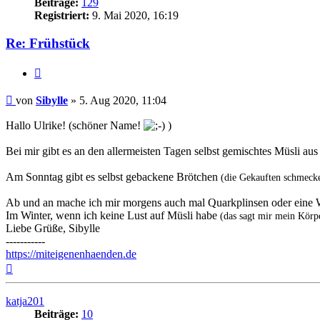
Beiträge:
129
Registriert:
9. Mai 2020, 16:19
Re: Frühstück
Zitieren
Beitrag
von
Sibylle
»
5. Aug 2020, 11:04
Hallo Ulrike! (schöner Name!
)
Bei mir gibt es an den allermeisten Tagen selbst gemischtes Müsli 
Am Sonntag gibt es selbst gebackene Brötchen
(die Gekauften schmecken
Ab und an mache ich mir morgens auch mal Quarkplinsen oder eine Waf
Im Winter, wenn ich keine Lust auf Müsli habe
(das sagt mir mein Körp
Liebe Grüße, Sibylle
-----------
https://miteigenenhaenden.de
Nach
oben
katja201
Beiträge:
10