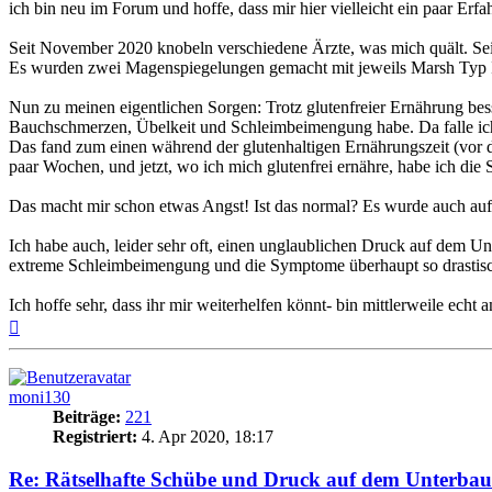
ich bin neu im Forum und hoffe, dass mir hier vielleicht ein paar Er
Seit November 2020 knobeln verschiedene Ärzte, was mich quält. Sei
Es wurden zwei Magenspiegelungen gemacht mit jeweils Marsh Typ I
Nun zu meinen eigentlichen Sorgen: Trotz glutenfreier Ernährung bes
Bauchschmerzen, Übelkeit und Schleimbeimengung habe. Da falle ich d
Das fand zum einen während der glutenhaltigen Ernährungszeit (vor de
paar Wochen, und jetzt, wo ich mich glutenfrei ernähre, habe ich di
Das macht mir schon etwas Angst! Ist das normal? Es wurde auch auf
Ich habe auch, leider sehr oft, einen unglaublichen Druck auf dem Unte
extreme Schleimbeimengung und die Symptome überhaupt so drastisc
Ich hoffe sehr, dass ihr mir weiterhelfen könnt- bin mittlerweile echt
Nach
oben
moni130
Beiträge:
221
Registriert:
4. Apr 2020, 18:17
Re: Rätselhafte Schübe und Druck auf dem Unterbau