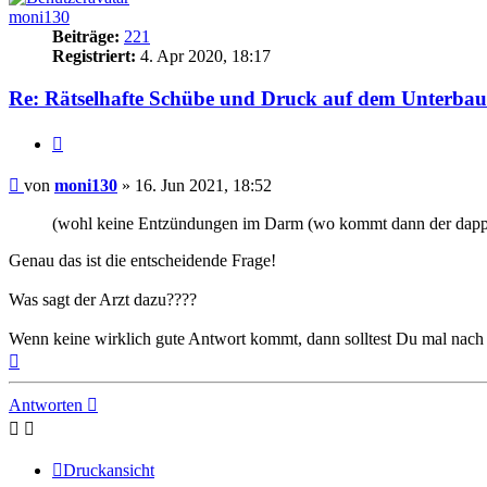
moni130
Beiträge:
221
Registriert:
4. Apr 2020, 18:17
Re: Rätselhafte Schübe und Druck auf dem Unterbau
Zitieren
Beitrag
von
moni130
»
16. Jun 2021, 18:52
(wohl keine Entzündungen im Darm (wo kommt dann der dappi
Genau das ist die entscheidende Frage!
Was sagt der Arzt dazu????
Wenn keine wirklich gute Antwort kommt, dann solltest Du mal nach e
Nach
oben
Antworten
Druckansicht