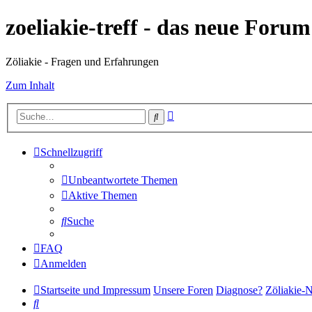
zoeliakie-treff - das neue Foru
Zöliakie - Fragen und Erfahrungen
Zum Inhalt
Erweiterte
Suche
Suche
Schnellzugriff
Unbeantwortete Themen
Aktive Themen
Suche
FAQ
Anmelden
Startseite und Impressum
Unsere Foren
Diagnose?
Zöliakie-
Suche