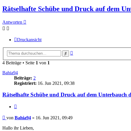
Rätselhafte Schübe und Druck auf dem Un
Antworten
Druckansicht
Erweiterte
Suche
Suche
4 Beiträge • Seite
1
von
1
Bahia94
Beiträge:
2
Registriert:
16. Jun 2021, 09:38
Rätselhafte Schübe und Druck auf dem Unterbauch d
Zitieren
Beitrag
von
Bahia94
»
16. Jun 2021, 09:49
Hallo ihr Lieben,