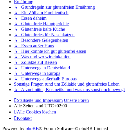
Ernährung
↳ Grundregeln zur glutenfreien Ernährung
↳ Ein Zöli am Familientisch
↳ Essen daheim
↳ Glutenfreie Hauptgerichte
↳ Glutenfreie kalte Küche
↳ Glutenfreies für Naschkatzen
↳ Besondere Gelegenheiten
↳ Essen außer Haus
↳ Hier konnte ich gut glutenfrei essen
↳ Was und wo wir einkaufen
↳ Zöliakie auf Reisen
↳ Unterwegs in Deutschland
↳ Unterwegs in Europa
↳ Unterwegs außerhalb Europas
Sonstige Fragen rund um Zöliakie und glutenfreies Leben
↳ Arzneimittel, Kosmetika und was uns sonst noch bewegt
Startseite und Impressum
Unsere Foren
Alle Zeiten sind
UTC+02:00
Alle Cookies löschen
Kontakt
Powered by
phpBB
® Forum Software © phpBB Limited