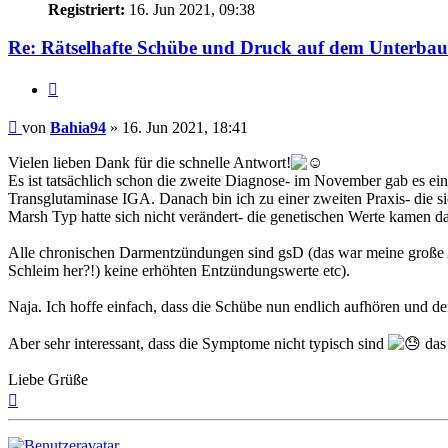
Registriert:
16. Jun 2021, 09:38
Re: Rätselhafte Schübe und Druck auf dem Unterbau
Zitieren
Beitrag
von
Bahia94
»
16. Jun 2021, 18:41
Vielen lieben Dank für die schnelle Antwort!
Es ist tatsächlich schon die zweite Diagnose- im November gab es eine
Transglutaminase IGA. Danach bin ich zu einer zweiten Praxis- die sic
Marsh Typ hatte sich nicht verändert- die genetischen Werte kamen d
Alle chronischen Darmentzündungen sind gsD (das war meine große 
Schleim her?!) keine erhöhten Entzündungswerte etc).
Naja. Ich hoffe einfach, dass die Schübe nun endlich aufhören und d
Aber sehr interessant, dass die Symptome nicht typisch sind
das 
Liebe Grüße
Nach
oben