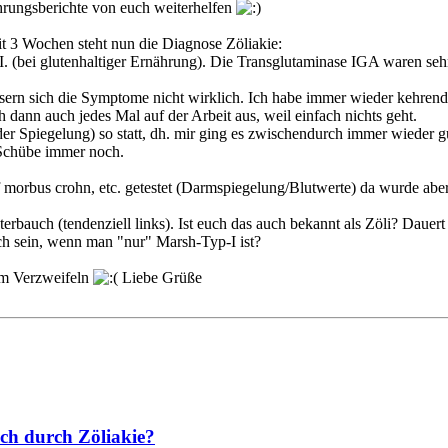
fahrungsberichte von euch weiterhelfen
t 3 Wochen steht nun die Diagnose Zöliakie:
. (bei glutenhaltiger Ernährung). Die Transglutaminase IGA waren 
sern sich die Symptome nicht wirklich. Ich habe immer wieder kehrend 
ann auch jedes Mal auf der Arbeit aus, weil einfach nichts geht.
r Spiegelung) so statt, dh. mir ging es zwischendurch immer wieder gut
e Schübe immer noch.
 morbus crohn, etc. getestet (Darmspiegelung/Blutwerte) da wurde abe
rbauch (tendenziell links). Ist euch das auch bekannt als Zöli? Dauert 
h sein, wenn man "nur" Marsh-Typ-I ist?
 am Verzweifeln
Liebe Grüße
ch durch Zöliakie?