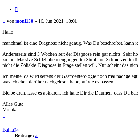
Zitieren
Beitrag
von
moni130
»
16. Jun 2021, 18:01
Hallo,
manchmal ist eine Diagnose nicht genug. Was Du beschreibst, kann ich
Andererseits sind 3 Wochen seit der Diagnose rein gar nichts. Sehr 
zu tun. Massive Schleimbeimengungen im Stuhl und Schmerzen im link
nicht die Zöliakie-Diagnose in Frage stellen will. Nur scheint das nicht
Ich meine, da wird seitens der Gastroenterologie noch mal nachgeleg
was ich eben darüber nachgelesen habe, würde es passen.
Bleibe dran, lasse es abklären. Ich halte Dir die Daumen, dass Du ba
Alles Gute,
Monika
Nach
oben
Bahia94
Beiträge:
2