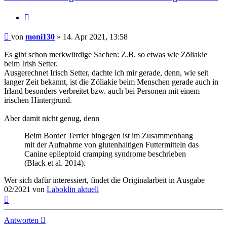
Zitieren
Beitrag
von
moni130
»
14. Apr 2021, 13:58
Es gibt schon merkwürdige Sachen: Z.B. so etwas wie Zöliakie
beim Irish Setter.
Ausgerechnet Irisch Setter, dachte ich mir gerade, denn, wie seit
langer Zeit bekannt, ist die Zöliakie beim Menschen gerade auch in
Irland besonders verbreitet bzw. auch bei Personen mit einem
irischen Hintergrund.
Aber damit nicht genug, denn
Beim Border Terrier hingegen ist im Zusammenhang
mit der Aufnahme von glutenhaltigen Futtermitteln das
Canine epileptoid cramping syndrome beschrieben
(Black et al. 2014).
Wer sich dafür interessiert, findet die Originalarbeit in Ausgabe
02/2021 von
Laboklin aktuell
Nach
oben
Antworten