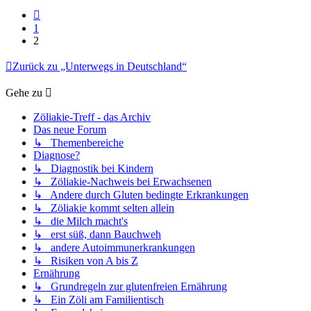
Vorherige
1
2
Zurück zu „Unterwegs in Deutschland“
Gehe zu
Zöliakie-Treff - das Archiv
Das neue Forum
↳ Themenbereiche
Diagnose?
↳ Diagnostik bei Kindern
↳ Zöliakie-Nachweis bei Erwachsenen
↳ Andere durch Gluten bedingte Erkrankungen
↳ Zöliakie kommt selten allein
↳ die Milch macht's
↳ erst süß, dann Bauchweh
↳ andere Autoimmunerkrankungen
↳ Risiken von A bis Z
Ernährung
↳ Grundregeln zur glutenfreien Ernährung
↳ Ein Zöli am Familientisch