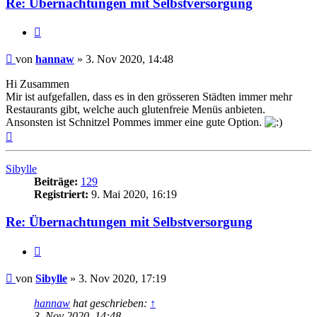
Re: Übernachtungen mit Selbstversorgung
Zitieren
Beitrag
von
hannaw
»
3. Nov 2020, 14:48
Hi Zusammen
Mir ist aufgefallen, dass es in den grösseren Städten immer mehr
Restaurants gibt, welche auch glutenfreie Menüs anbieten.
Ansonsten ist Schnitzel Pommes immer eine gute Option.
Nach
oben
Sibylle
Beiträge:
129
Registriert:
9. Mai 2020, 16:19
Re: Übernachtungen mit Selbstversorgung
Zitieren
Beitrag
von
Sibylle
»
3. Nov 2020, 17:19
hannaw
hat geschrieben:
↑
3. Nov 2020, 14:48