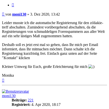
Zitieren
Beitrag
von
moni130
»
3. Dez 2020, 13:42
Leider musste ich die automatische Registrierung für den zöliakie-
treff abschalten. Zumindest vorübergehend abschalten, da die
Registrierungen von schmuddeligen Forenspammern aus aller Welt
auf ein sehr lästiges Maß zugenommen hatten.
Deshalb soll es jetzt erst mal so gehen, dass Ihr mich per Email
informiert, dass Ihr mitmachen möchtet. Dann schalte ich die
Registrierung kurzfristig frei. Einfach ganz unten auf der Seite
"Kontakt" klicken
Kleiner Umweg für Euch, große Erleichterung für mich
Monika
Nach
oben
moni130
Beiträge:
221
Registriert:
4. Apr 2020, 18:17