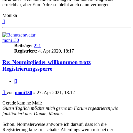
erreichbar, aber Eure Adresse bleibt auch dann verborgen.
Monika
Nach
oben
moni130
Beiträge:
221
Registriert:
4. Apr 2020, 18:17
Re: Neumitglieder willkommen trotz
Registrierungssperre
Zitieren
Beitrag
von
moni130
»
27. Apr 2021, 18:12
Gerade kam ne Mail:
Guten Tag!Ich möchte mich gerne im Forum regestrieren,wie
funktioniert das. Danke, Maxim.
Schön. Normalerweise antworte ich darauf, dass ich die
Registrierung kurz frei schalte. Allerdings wenn mir bei der