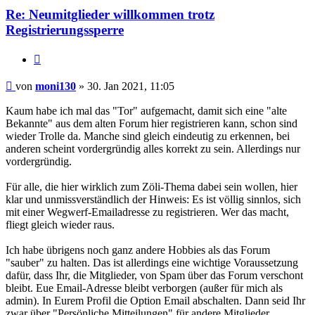
Re: Neumitglieder willkommen trotz
Registrierungssperre
Zitieren
Beitrag
von
moni130
»
30. Jan 2021, 11:05
Kaum habe ich mal das "Tor" aufgemacht, damit sich eine "alte
Bekannte" aus dem alten Forum hier registrieren kann, schon sind
wieder Trolle da. Manche sind gleich eindeutig zu erkennen, bei
anderen scheint vordergründig alles korrekt zu sein. Allerdings nur
vordergründig.
Für alle, die hier wirklich zum Zöli-Thema dabei sein wollen, hier
klar und unmissverständlich der Hinweis: Es ist völlig sinnlos, sich
mit einer Wegwerf-Emailadresse zu registrieren. Wer das macht,
fliegt gleich wieder raus.
Ich habe übrigens noch ganz andere Hobbies als das Forum
"sauber" zu halten. Das ist allerdings eine wichtige Voraussetzung
dafür, dass Ihr, die Mitglieder, von Spam über das Forum verschont
bleibt. Eue Email-Adresse bleibt verborgen (außer für mich als
admin). In Eurem Profil die Option Email abschalten. Dann seid Ihr
zwar über "Persönliche Mitteilungen" für andere Mitglieder