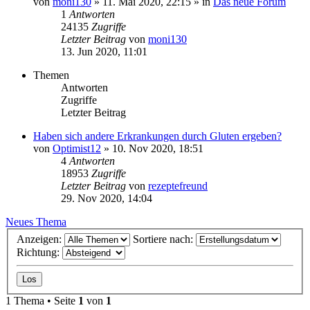
von
moni130
»
11. Mai 2020, 22:15
» in
Das neue Forum
1
Antworten
24135
Zugriffe
Letzter Beitrag
von
moni130
13. Jun 2020, 11:01
Themen
Antworten
Zugriffe
Letzter Beitrag
Haben sich andere Erkrankungen durch Gluten ergeben?
von
Optimist12
»
10. Nov 2020, 18:51
4
Antworten
18953
Zugriffe
Letzter Beitrag
von
rezeptefreund
29. Nov 2020, 14:04
Neues Thema
Anzeigen:
Sortiere nach:
Richtung:
1 Thema • Seite
1
von
1