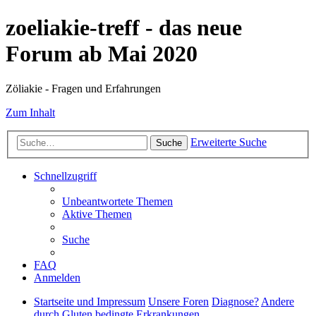
zoeliakie-treff - das neue
Forum ab Mai 2020
Zöliakie - Fragen und Erfahrungen
Zum Inhalt
Erweiterte Suche
Suche
Schnellzugriff
Unbeantwortete Themen
Aktive Themen
Suche
FAQ
Anmelden
Startseite und Impressum
Unsere Foren
Diagnose?
Andere
durch Gluten bedingte Erkrankungen