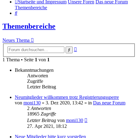
Startseite und Impressum
Unsere Foren
Das neue Forum
Themenbereiche
Suche
Themenbereiche
Neues Thema
Erweiterte
Suche
Suche
1 Thema • Seite
1
von
1
Bekanntmachungen
Antworten
Zugriffe
Letzter Beitrag
Neumitglieder willkommen trotz Registrierungssperre
von
moni130
»
3. Dez 2020, 13:42
» in
Das neue Forum
2
Antworten
18965
Zugriffe
Letzter Beitrag
von
moni130
27. Apr 2021, 18:12
Neue Mitglieder bitte kurz vorstellen