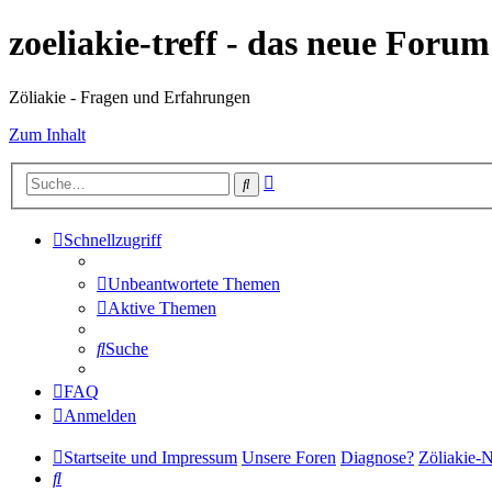
zoeliakie-treff - das neue Foru
Zöliakie - Fragen und Erfahrungen
Zum Inhalt
Erweiterte
Suche
Suche
Schnellzugriff
Unbeantwortete Themen
Aktive Themen
Suche
FAQ
Anmelden
Startseite und Impressum
Unsere Foren
Diagnose?
Zöliakie-
Suche