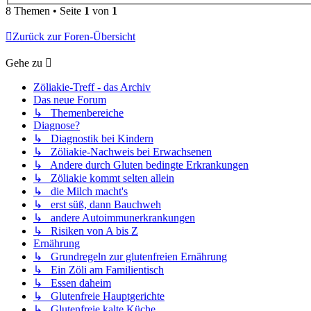
8 Themen • Seite
1
von
1
Zurück zur Foren-Übersicht
Gehe zu
Zöliakie-Treff - das Archiv
Das neue Forum
↳ Themenbereiche
Diagnose?
↳ Diagnostik bei Kindern
↳ Zöliakie-Nachweis bei Erwachsenen
↳ Andere durch Gluten bedingte Erkrankungen
↳ Zöliakie kommt selten allein
↳ die Milch macht's
↳ erst süß, dann Bauchweh
↳ andere Autoimmunerkrankungen
↳ Risiken von A bis Z
Ernährung
↳ Grundregeln zur glutenfreien Ernährung
↳ Ein Zöli am Familientisch
↳ Essen daheim
↳ Glutenfreie Hauptgerichte
↳ Glutenfreie kalte Küche