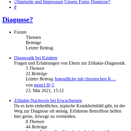
Startseite und Impressum
Unsere Foren
Diagnose?
Suche
Diagnose?
Forum
Themen
Beiträge
Letzter Beitrag
Diagnostik bei Kindern
Fragen und Erfahrungen von Eltern zur Zöliakie-Diagnostik.
5
Themen
22
Beiträge
Letzter Beitrag
Jugendliche mit chronischen K…
Neuester
von
moni130
Beitrag
23. Mär 2021, 15:12
Zöliakie-Nachweis bei Erwachsenen
Da es kein einheitliches, typische Krankheitsbild gibt, ist der
Weg zur Diagnose oft steinig. Erfahrene Betroffene helfen
hier gerne, Irrwege zu vermeiden.
8
Themen
44
Beiträge