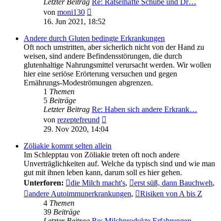
Letzter Beitrag
Re: Rätselhafte Schübe und Dr…
Neuester
von
moni130
Beitrag
16. Jun 2021, 18:52
Andere durch Gluten bedingte Erkrankungen
Oft noch umstritten, aber sicherlich nicht von der Hand zu
weisen, sind andere Befindensstörungen, die durch
glutenhaltige Nahrungsmittel verursacht werden. Wir wollen
hier eine seriöse Erörterung versuchen und gegen
Ernährungs-Modeströmungen abgrenzen.
1
Themen
5
Beiträge
Letzter Beitrag
Re: Haben sich andere Erkrank…
Neuester
von
rezeptefreund
Beitrag
29. Nov 2020, 14:04
Zöliakie kommt selten allein
Im Schlepptau von Zöliakie treten oft noch andere
Unverträglichkeiten auf. Welche da typisch sind und wie man
gut mit ihnen leben kann, darum soll es hier gehen.
Unterforen:
die Milch macht's
,
erst süß, dann Bauchweh
,
andere Autoimmunerkrankungen
,
Risiken von A bis Z
4
Themen
39
Beiträge
Letzter Beitrag
Re: Milchprodukte Erfahrungen