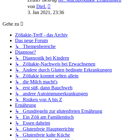
Neuester
von
DieL
Beitrag
3. Jan 2021, 23:36
Gehe zu
Zöliakie-Treff - das Archiv
Das neue Forum
↳ Themenbereiche
Diagnose?
↳ Diagnostik bei Kindern
↳ Zöliakie-Nachweis bei Erwachsenen
↳ Andere durch Gluten bedingte Erkrankungen
↳ Zöliakie kommt selten allein
↳ die Milch macht's
↳ erst süß, dann Bauchweh
↳ andere Autoimmunerkrankungen
↳ Risiken von A bis Z
Ernährung
↳ Grundregeln zur glutenfreien Ernährung
↳ Ein Zöli am Familientisch
↳ Essen daheim
↳ Glutenfreie Hauptgerichte
↳ Glutenfreie kalte Küche