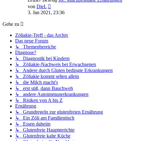
Neuester
von
DieL
Beitrag
3. Jan 2021, 23:36
Gehe zu
Zöliakie-Treff - das Archiv
Das neue Forum
↳ Themenbereiche
Diagnose?
↳ Diagnostik bei Kindern
↳ Zöliakie-Nachweis bei Erwachsenen
↳ Andere durch Gluten bedingte Erkrankungen
↳ Zöliakie kommt selten allein
↳ die Milch macht's
↳ erst süß, dann Bauchweh
↳ andere Autoimmunerkrankungen
↳ Risiken von A bis Z
Ernährung
↳ Grundregeln zur glutenfreien Ernährung
↳ Ein Zöli am Familientisch
↳ Essen daheim
↳ Glutenfreie Hauptgerichte
↳ Glutenfreie kalte Küche