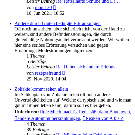
Letzter Beitrag
Re: Rätselhafte Schübe und Dr…
Neuester
von
moni130
Beitrag
16. Jun 2021, 18:52
Andere durch Gluten bedingte Erkrankungen
Oft noch umstritten, aber sicherlich nicht von der Hand zu
weisen, sind andere Befindensstörungen, die durch
glutenhaltige Nahrungsmittel verursacht werden. Wir wollen
hier eine seriöse Erörterung versuchen und gegen
Ernährungs-Modeströmungen abgrenzen.
1
Themen
5
Beiträge
Letzter Beitrag
Re: Haben sich andere Erkrank…
Neuester
von
rezeptefreund
Beitrag
29. Nov 2020, 14:04
Zöliakie kommt selten allein
Im Schlepptau von Zöliakie treten oft noch andere
Unverträglichkeiten auf. Welche da typisch sind und wie man
gut mit ihnen leben kann, darum soll es hier gehen.
Unterforen:
die Milch macht's
,
erst süß, dann Bauchweh
,
andere Autoimmunerkrankungen
,
Risiken von A bis Z
4
Themen
39
Beiträge
Letzter Beitrag
Re: Milchprodukte Erfahrungen