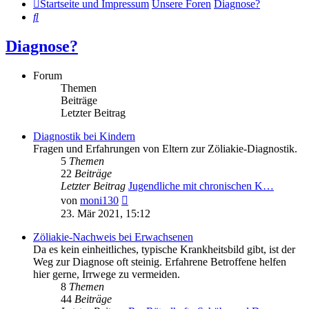
Startseite und Impressum
Unsere Foren
Diagnose?
Suche
Diagnose?
Forum
Themen
Beiträge
Letzter Beitrag
Diagnostik bei Kindern
Fragen und Erfahrungen von Eltern zur Zöliakie-Diagnostik.
5
Themen
22
Beiträge
Letzter Beitrag
Jugendliche mit chronischen K…
Neuester
von
moni130
Beitrag
23. Mär 2021, 15:12
Zöliakie-Nachweis bei Erwachsenen
Da es kein einheitliches, typische Krankheitsbild gibt, ist der
Weg zur Diagnose oft steinig. Erfahrene Betroffene helfen
hier gerne, Irrwege zu vermeiden.
8
Themen
44
Beiträge