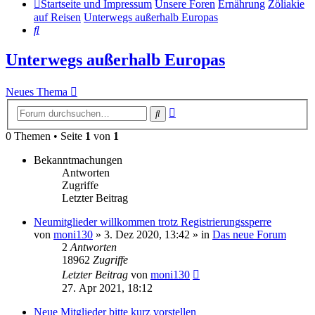
Startseite und Impressum
Unsere Foren
Ernährung
Zöliakie
auf Reisen
Unterwegs außerhalb Europas
Suche
Unterwegs außerhalb Europas
Neues Thema
Erweiterte
Suche
Suche
0 Themen • Seite
1
von
1
Bekanntmachungen
Antworten
Zugriffe
Letzter Beitrag
Neumitglieder willkommen trotz Registrierungssperre
von
moni130
»
3. Dez 2020, 13:42
» in
Das neue Forum
2
Antworten
18962
Zugriffe
Letzter Beitrag
von
moni130
27. Apr 2021, 18:12
Neue Mitglieder bitte kurz vorstellen