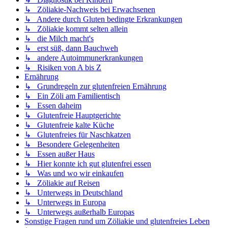
↳ Zöliakie-Nachweis bei Erwachsenen
↳ Andere durch Gluten bedingte Erkrankungen
↳ Zöliakie kommt selten allein
↳ die Milch macht's
↳ erst süß, dann Bauchweh
↳ andere Autoimmunerkrankungen
↳ Risiken von A bis Z
Ernährung
↳ Grundregeln zur glutenfreien Ernährung
↳ Ein Zöli am Familientisch
↳ Essen daheim
↳ Glutenfreie Hauptgerichte
↳ Glutenfreie kalte Küche
↳ Glutenfreies für Naschkatzen
↳ Besondere Gelegenheiten
↳ Essen außer Haus
↳ Hier konnte ich gut glutenfrei essen
↳ Was und wo wir einkaufen
↳ Zöliakie auf Reisen
↳ Unterwegs in Deutschland
↳ Unterwegs in Europa
↳ Unterwegs außerhalb Europas
Sonstige Fragen rund um Zöliakie und glutenfreies Leben