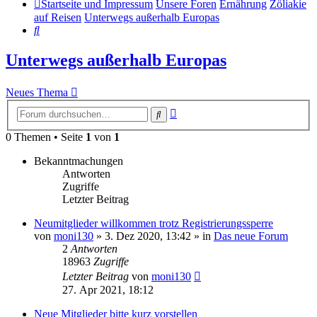
Startseite und Impressum
Unsere Foren
Ernährung
Zöliakie
auf Reisen
Unterwegs außerhalb Europas
Suche
Unterwegs außerhalb Europas
Neues Thema
Erweiterte
Suche
Suche
0 Themen • Seite
1
von
1
Bekanntmachungen
Antworten
Zugriffe
Letzter Beitrag
Neumitglieder willkommen trotz Registrierungssperre
von
moni130
»
3. Dez 2020, 13:42
» in
Das neue Forum
2
Antworten
18963
Zugriffe
Letzter Beitrag
von
moni130
27. Apr 2021, 18:12
Neue Mitglieder bitte kurz vorstellen