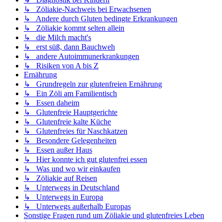
↳ Zöliakie-Nachweis bei Erwachsenen
↳ Andere durch Gluten bedingte Erkrankungen
↳ Zöliakie kommt selten allein
↳ die Milch macht's
↳ erst süß, dann Bauchweh
↳ andere Autoimmunerkrankungen
↳ Risiken von A bis Z
Ernährung
↳ Grundregeln zur glutenfreien Ernährung
↳ Ein Zöli am Familientisch
↳ Essen daheim
↳ Glutenfreie Hauptgerichte
↳ Glutenfreie kalte Küche
↳ Glutenfreies für Naschkatzen
↳ Besondere Gelegenheiten
↳ Essen außer Haus
↳ Hier konnte ich gut glutenfrei essen
↳ Was und wo wir einkaufen
↳ Zöliakie auf Reisen
↳ Unterwegs in Deutschland
↳ Unterwegs in Europa
↳ Unterwegs außerhalb Europas
Sonstige Fragen rund um Zöliakie und glutenfreies Leben