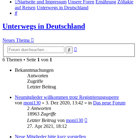
Startseite und Impressum
Unsere Foren
Ernährung
Zöliakie
auf Reisen
Unterwegs in Deutschland
Suche
Unterwegs in Deutschland
Neues Thema
Erweiterte
Suche
Suche
6 Themen • Seite
1
von
1
Bekanntmachungen
Antworten
Zugriffe
Letzter Beitrag
Neumitglieder willkommen trotz Registrierungssperre
von
moni130
»
3. Dez 2020, 13:42
» in
Das neue Forum
2
Antworten
18963
Zugriffe
Letzter Beitrag
von
moni130
27. Apr 2021, 18:12
Neue Mitglieder bitte kurz vorstellen