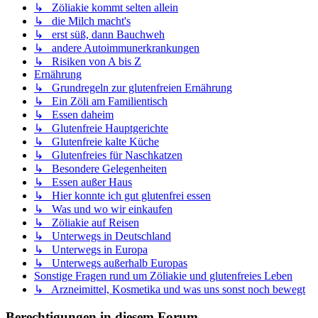
↳ Zöliakie kommt selten allein
↳ die Milch macht's
↳ erst süß, dann Bauchweh
↳ andere Autoimmunerkrankungen
↳ Risiken von A bis Z
Ernährung
↳ Grundregeln zur glutenfreien Ernährung
↳ Ein Zöli am Familientisch
↳ Essen daheim
↳ Glutenfreie Hauptgerichte
↳ Glutenfreie kalte Küche
↳ Glutenfreies für Naschkatzen
↳ Besondere Gelegenheiten
↳ Essen außer Haus
↳ Hier konnte ich gut glutenfrei essen
↳ Was und wo wir einkaufen
↳ Zöliakie auf Reisen
↳ Unterwegs in Deutschland
↳ Unterwegs in Europa
↳ Unterwegs außerhalb Europas
Sonstige Fragen rund um Zöliakie und glutenfreies Leben
↳ Arzneimittel, Kosmetika und was uns sonst noch bewegt
Berechtigungen in diesem Forum