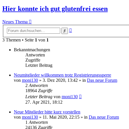
Hier konnte ich gut glutenfrei essen
Neues Thema
Erweiterte
Suche
Suche
3 Themen • Seite
1
von
1
Bekanntmachungen
Antworten
Zugriffe
Letzter Beitrag
Neumitglieder willkommen trotz Registrierungssperre
von
moni130
»
3. Dez 2020, 13:42
» in
Das neue Forum
2
Antworten
18964
Zugriffe
Letzter Beitrag
von
moni130
27. Apr 2021, 18:12
Neue Mitglieder bitte kurz vorstellen
von
moni130
»
11. Mai 2020, 22:15
» in
Das neue Forum
1
Antworten
24136
Zugriffe