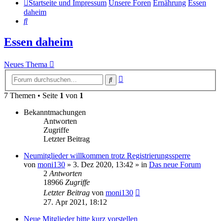
Startseite und Impressum
Unsere Foren
Ernährung
Essen
daheim
Suche
Essen daheim
Neues Thema
Erweiterte
Suche
Suche
7 Themen • Seite
1
von
1
Bekanntmachungen
Antworten
Zugriffe
Letzter Beitrag
Neumitglieder willkommen trotz Registrierungssperre
von
moni130
»
3. Dez 2020, 13:42
» in
Das neue Forum
2
Antworten
18966
Zugriffe
Letzter Beitrag
von
moni130
27. Apr 2021, 18:12
Neue Mitglieder bitte kurz vorstellen