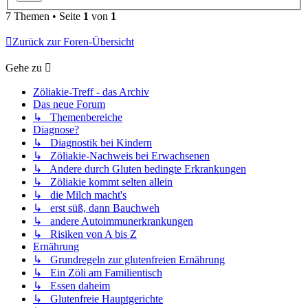
7 Themen • Seite
1
von
1
Zurück zur Foren-Übersicht
Gehe zu
Zöliakie-Treff - das Archiv
Das neue Forum
↳ Themenbereiche
Diagnose?
↳ Diagnostik bei Kindern
↳ Zöliakie-Nachweis bei Erwachsenen
↳ Andere durch Gluten bedingte Erkrankungen
↳ Zöliakie kommt selten allein
↳ die Milch macht's
↳ erst süß, dann Bauchweh
↳ andere Autoimmunerkrankungen
↳ Risiken von A bis Z
Ernährung
↳ Grundregeln zur glutenfreien Ernährung
↳ Ein Zöli am Familientisch
↳ Essen daheim
↳ Glutenfreie Hauptgerichte