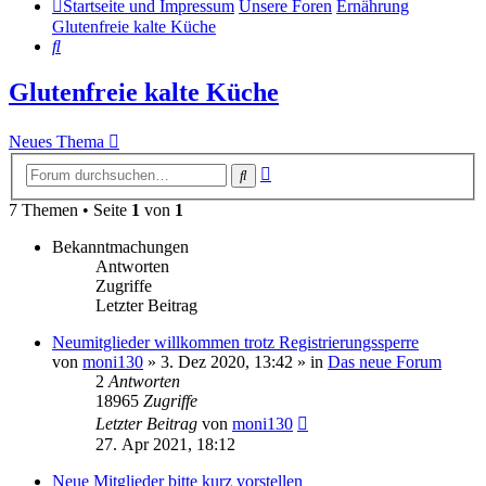
Startseite und Impressum
Unsere Foren
Ernährung
Glutenfreie kalte Küche
Suche
Glutenfreie kalte Küche
Neues Thema
Erweiterte
Suche
Suche
7 Themen • Seite
1
von
1
Bekanntmachungen
Antworten
Zugriffe
Letzter Beitrag
Neumitglieder willkommen trotz Registrierungssperre
von
moni130
»
3. Dez 2020, 13:42
» in
Das neue Forum
2
Antworten
18965
Zugriffe
Letzter Beitrag
von
moni130
27. Apr 2021, 18:12
Neue Mitglieder bitte kurz vorstellen