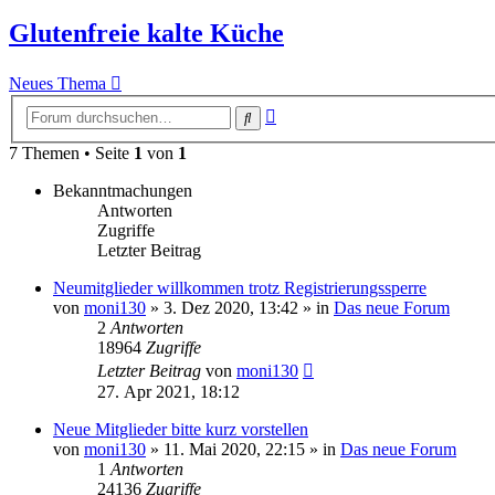
Glutenfreie kalte Küche
Neues Thema
Erweiterte
Suche
Suche
7 Themen • Seite
1
von
1
Bekanntmachungen
Antworten
Zugriffe
Letzter Beitrag
Neumitglieder willkommen trotz Registrierungssperre
von
moni130
»
3. Dez 2020, 13:42
» in
Das neue Forum
2
Antworten
18964
Zugriffe
Letzter Beitrag
von
moni130
27. Apr 2021, 18:12
Neue Mitglieder bitte kurz vorstellen
von
moni130
»
11. Mai 2020, 22:15
» in
Das neue Forum
1
Antworten
24136
Zugriffe