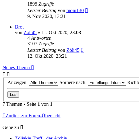
1895
Zugriffe
Letzter Beitrag
von
moni130
9. Nov 2020, 13:21
Brot
von
Zöli45
»
11. Okt 2020, 23:08
4
Antworten
3107
Zugriffe
Letzter Beitrag
von
Zöli45
12. Okt 2020, 23:21
Neues Thema
Anzeigen:
Sortiere nach:
Richt
7 Themen • Seite
1
von
1
Zurück zur Foren-Übersicht
Gehe zu
Zöliakie-Treff - das Archiv