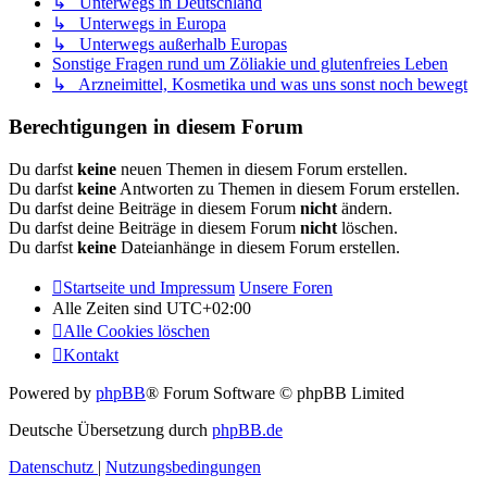
↳ Unterwegs in Deutschland
↳ Unterwegs in Europa
↳ Unterwegs außerhalb Europas
Sonstige Fragen rund um Zöliakie und glutenfreies Leben
↳ Arzneimittel, Kosmetika und was uns sonst noch bewegt
Berechtigungen in diesem Forum
Du darfst
keine
neuen Themen in diesem Forum erstellen.
Du darfst
keine
Antworten zu Themen in diesem Forum erstellen.
Du darfst deine Beiträge in diesem Forum
nicht
ändern.
Du darfst deine Beiträge in diesem Forum
nicht
löschen.
Du darfst
keine
Dateianhänge in diesem Forum erstellen.
Startseite und Impressum
Unsere Foren
Alle Zeiten sind
UTC+02:00
Alle Cookies löschen
Kontakt
Powered by
phpBB
® Forum Software © phpBB Limited
Deutsche Übersetzung durch
phpBB.de
Datenschutz
|
Nutzungsbedingungen