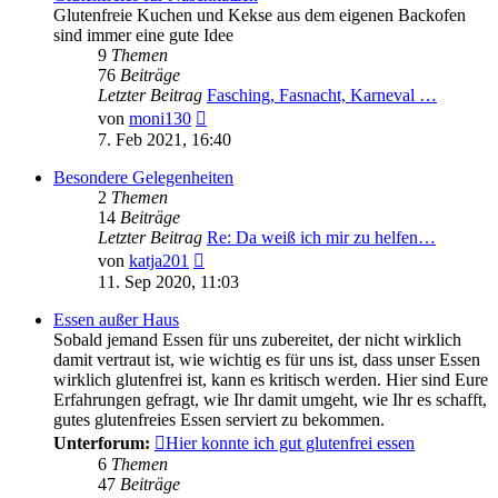
Glutenfreie Kuchen und Kekse aus dem eigenen Backofen
sind immer eine gute Idee
9
Themen
76
Beiträge
Letzter Beitrag
Fasching, Fasnacht, Karneval …
Neuester
von
moni130
Beitrag
7. Feb 2021, 16:40
Besondere Gelegenheiten
2
Themen
14
Beiträge
Letzter Beitrag
Re: Da weiß ich mir zu helfen…
Neuester
von
katja201
Beitrag
11. Sep 2020, 11:03
Essen außer Haus
Sobald jemand Essen für uns zubereitet, der nicht wirklich
damit vertraut ist, wie wichtig es für uns ist, dass unser Essen
wirklich glutenfrei ist, kann es kritisch werden. Hier sind Eure
Erfahrungen gefragt, wie Ihr damit umgeht, wie Ihr es schafft,
gutes glutenfreies Essen serviert zu bekommen.
Unterforum:
Hier konnte ich gut glutenfrei essen
6
Themen
47
Beiträge