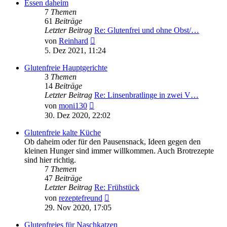
Essen daheim
7
Themen
61
Beiträge
Letzter Beitrag
Re: Glutenfrei und ohne Obst/…
Neuester
von
Reinhard
Beitrag
5. Dez 2021, 11:24
Glutenfreie Hauptgerichte
3
Themen
14
Beiträge
Letzter Beitrag
Re: Linsenbratlinge in zwei V…
Neuester
von
moni130
Beitrag
30. Dez 2020, 22:02
Glutenfreie kalte Küche
Ob daheim oder für den Pausensnack, Ideen gegen den
kleinen Hunger sind immer willkommen. Auch Brotrezepte
sind hier richtig.
7
Themen
47
Beiträge
Letzter Beitrag
Re: Frühstück
Neuester
von
rezeptefreund
Beitrag
29. Nov 2020, 17:05
Glutenfreies für Naschkatzen