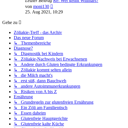
Letzter Beitrag
Re: Wer kennt Willmars?
Neuester
von
moni130
Beitrag
25. Aug 2021, 10:29
Gehe zu
Zöliakie-Treff - das Archiv
Das neue Forum
↳ Themenbereiche
Diagnose?
↳ Diagnostik bei Kindern
↳ Zöliakie-Nachweis bei Erwachsenen
↳ Andere durch Gluten bedingte Erkrankungen
↳ Zöliakie kommt selten allein
↳ die Milch macht's
↳ erst süß, dann Bauchweh
↳ andere Autoimmunerkrankungen
↳ Risiken von A bis Z
Ernährung
↳ Grundregeln zur glutenfreien Ernährung
↳ Ein Zöli am Familientisch
↳ Essen daheim
↳ Glutenfreie Hauptgerichte
↳ Glutenfreie kalte Küche