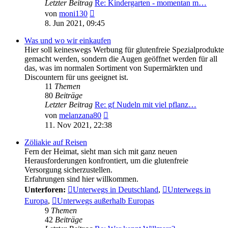
Letzter Beitrag
Re: Kindergarten - momentan m…
Neuester
von
moni130
Beitrag
8. Jun 2021, 09:45
Was und wo wir einkaufen
Hier soll keineswegs Werbung für glutenfreie Spezialprodukte
gemacht werden, sondern die Augen geöffnet werden für all
das, was im normalen Sortiment von Supermärkten und
Discountern für uns geeignet ist.
11
Themen
80
Beiträge
Letzter Beitrag
Re: gf Nudeln mit viel pflanz…
Neuester
von
melanzana80
Beitrag
11. Nov 2021, 22:38
Zöliakie auf Reisen
Fern der Heimat, sieht man sich mit ganz neuen
Herausforderungen konfrontiert, um die glutenfreie
Versorgung sicherzustellen.
Erfahrungen sind hier willkommen.
Unterforen:
Unterwegs in Deutschland
,
Unterwegs in
Europa
,
Unterwegs außerhalb Europas
9
Themen
42
Beiträge