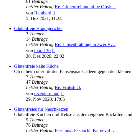
61
Beiträge
Letzter Beitrag
Re: Glutenfrei und ohne Obst/…
Neuester
von
Reinhard
Beitrag
5. Dez 2021, 11:24
Glutenfreie Hauptgerichte
3
Themen
14
Beiträge
Letzter Beitrag
Re: Linsenbratlinge in zwei V…
Neuester
von
moni130
Beitrag
30. Dez 2020, 22:02
Glutenfreie kalte Küche
Ob daheim oder für den Pausensnack, Ideen gegen den kleinen 
7
Themen
47
Beiträge
Letzter Beitrag
Re: Frühstück
Neuester
von
rezeptefreund
Beitrag
29. Nov 2020, 17:05
Glutenfreies für Naschkatzen
Glutenfreie Kuchen und Kekse aus dem eigenen Backofen sind
9
Themen
76
Beiträge
Letzter Beitrag
Fasching, Fasnacht, Karneval …