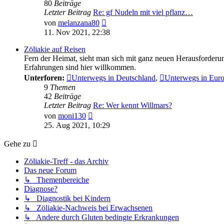
80
Beiträge
Letzter Beitrag
Re: gf Nudeln mit viel pflanz…
Neuester
von
melanzana80
Beitrag
11. Nov 2021, 22:38
Zöliakie auf Reisen
Fern der Heimat, sieht man sich mit ganz neuen Herausforderung
Erfahrungen sind hier willkommen.
Unterforen:
Unterwegs in Deutschland
,
Unterwegs in Eur
9
Themen
42
Beiträge
Letzter Beitrag
Re: Wer kennt Willmars?
Neuester
von
moni130
Beitrag
25. Aug 2021, 10:29
Gehe zu
Zöliakie-Treff - das Archiv
Das neue Forum
↳ Themenbereiche
Diagnose?
↳ Diagnostik bei Kindern
↳ Zöliakie-Nachweis bei Erwachsenen
↳ Andere durch Gluten bedingte Erkrankungen