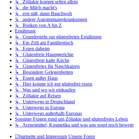
↳ Zöliakie kommt selten allein
↳ die Milch macht's
↳ erst süß, dann Bauchweh
↳ andere Autoimmunerkrankungen
↳ Risiken von A bis Z
Ernährung
↳ Grundregeln zur glutenfreien Ernährung
↳ Ein Zöli am Familientisch
↳ Essen daheim
↳ Glutenfreie Hauptgerichte
↳ Glutenfreie kalte Küche
↳ Glutenfreies für Naschkatzen
↳ Besondere Gelegenheiten
↳ Essen außer Haus
↳ Hier konnte ich gut glutenfrei essen
↳ Was und wo wir einkaufen
↳ Zöliakie auf Reisen
↳ Unterwegs in Deutschland
↳ Unterwegs in Europa
↳ Unterwegs außerhalb Europas
Sonstige Fragen rund um Zöliakie und glutenfreies Leben
↳ Arzneimittel, Kosmetika und was uns sonst noch bewegt
Startseite und Impressum
Unsere Foren