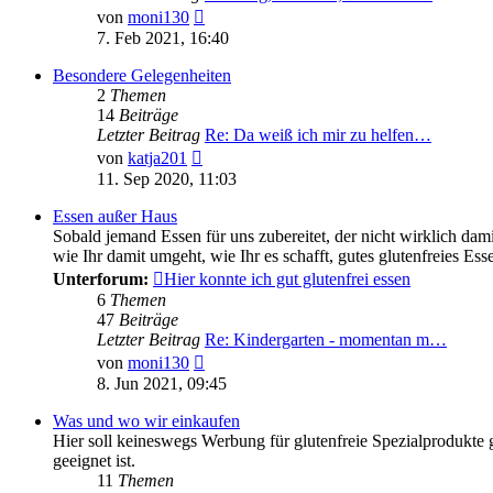
Neuester
von
moni130
Beitrag
7. Feb 2021, 16:40
Besondere Gelegenheiten
2
Themen
14
Beiträge
Letzter Beitrag
Re: Da weiß ich mir zu helfen…
Neuester
von
katja201
Beitrag
11. Sep 2020, 11:03
Essen außer Haus
Sobald jemand Essen für uns zubereitet, der nicht wirklich damit 
wie Ihr damit umgeht, wie Ihr es schafft, gutes glutenfreies Es
Unterforum:
Hier konnte ich gut glutenfrei essen
6
Themen
47
Beiträge
Letzter Beitrag
Re: Kindergarten - momentan m…
Neuester
von
moni130
Beitrag
8. Jun 2021, 09:45
Was und wo wir einkaufen
Hier soll keineswegs Werbung für glutenfreie Spezialprodukte
geeignet ist.
11
Themen