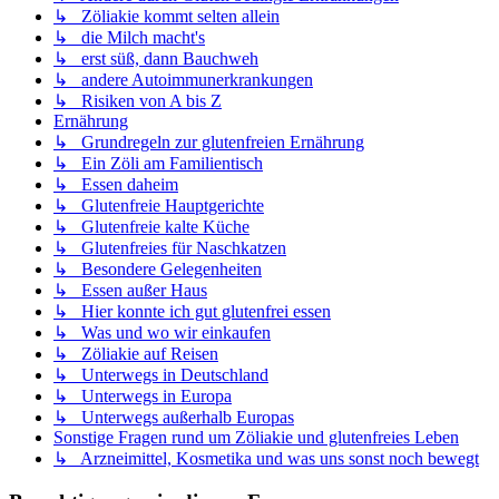
↳ Zöliakie kommt selten allein
↳ die Milch macht's
↳ erst süß, dann Bauchweh
↳ andere Autoimmunerkrankungen
↳ Risiken von A bis Z
Ernährung
↳ Grundregeln zur glutenfreien Ernährung
↳ Ein Zöli am Familientisch
↳ Essen daheim
↳ Glutenfreie Hauptgerichte
↳ Glutenfreie kalte Küche
↳ Glutenfreies für Naschkatzen
↳ Besondere Gelegenheiten
↳ Essen außer Haus
↳ Hier konnte ich gut glutenfrei essen
↳ Was und wo wir einkaufen
↳ Zöliakie auf Reisen
↳ Unterwegs in Deutschland
↳ Unterwegs in Europa
↳ Unterwegs außerhalb Europas
Sonstige Fragen rund um Zöliakie und glutenfreies Leben
↳ Arzneimittel, Kosmetika und was uns sonst noch bewegt