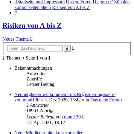
Startseite und Impressum
Unsere Foren
Diagnose?
Zöliakie
kommt selten allein
Risiken von A bis Z
Suche
Risiken von A bis Z
Neues Thema
Erweiterte
Suche
Suche
2 Themen • Seite
1
von
1
Bekanntmachungen
Antworten
Zugriffe
Letzter Beitrag
Neumitglieder willkommen trotz Registrierungssperre
von
moni130
»
3. Dez 2020, 13:42
» in
Das neue Forum
2
Antworten
18963
Zugriffe
Letzter Beitrag
von
moni130
27. Apr 2021, 18:12
Neue Mitglieder bitte kurz vorstellen