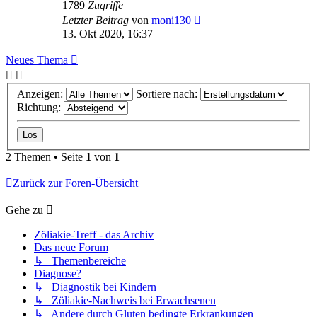
1789
Zugriffe
Letzter Beitrag
von
moni130
13. Okt 2020, 16:37
Neues Thema
Anzeigen:
Sortiere nach:
Richtung:
2 Themen • Seite
1
von
1
Zurück zur Foren-Übersicht
Gehe zu
Zöliakie-Treff - das Archiv
Das neue Forum
↳ Themenbereiche
Diagnose?
↳ Diagnostik bei Kindern
↳ Zöliakie-Nachweis bei Erwachsenen
↳ Andere durch Gluten bedingte Erkrankungen