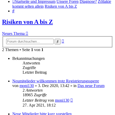
Startseite und Impressum
Unsere Foren
Diagnose?
Zöliakie
kommt selten allein
Risiken von A bis Z
Suche
Risiken von A bis Z
Neues Thema
Erweiterte
Suche
Suche
2 Themen • Seite
1
von
1
Bekanntmachungen
Antworten
Zugriffe
Letzter Beitrag
Neumitglieder willkommen trotz Registrierungssperre
von
moni130
»
3. Dez 2020, 13:42
» in
Das neue Forum
2
Antworten
18965
Zugriffe
Letzter Beitrag
von
moni130
27. Apr 2021, 18:12
Neue Mitglieder bitte kurz vorstellen