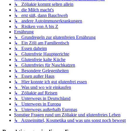
↳ Zöliakie kommt selten allein
↳ die Milch macht's
↳ erst süß, dann Bauchweh
↳ andere Autoimmunerkrankungen
↳ Risiken von A bis Z
Ernährung
↳ Grundregeln zur glutenfreien Ernährung
↳ Ein Zöli am Familientisch
↳ Essen daheim
↳ Glutenfreie Hauptgerichte
↳ Glutenfreie kalte Küche
↳ Glutenfreies für Naschkatzen
↳ Besondere Gelegenheiten
↳ Essen außer Haus
↳ Hier konnte ich gut glutenfrei essen
↳ Was und wo wir einkaufen
↳ Zöliakie auf Reisen
↳ Unterwegs in Deutschland
↳ Unterwegs in Europa
↳ Unterwegs außerhalb Europas
Sonstige Fragen rund um Zöliakie und glutenfreies Leben
↳ Arzneimittel, Kosmetika und was uns sonst noch bewegt