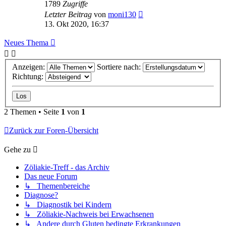
1789
Zugriffe
Letzter Beitrag
von
moni130
13. Okt 2020, 16:37
Neues Thema
Anzeigen:
Sortiere nach:
Richtung:
2 Themen • Seite
1
von
1
Zurück zur Foren-Übersicht
Gehe zu
Zöliakie-Treff - das Archiv
Das neue Forum
↳ Themenbereiche
Diagnose?
↳ Diagnostik bei Kindern
↳ Zöliakie-Nachweis bei Erwachsenen
↳ Andere durch Gluten bedingte Erkrankungen