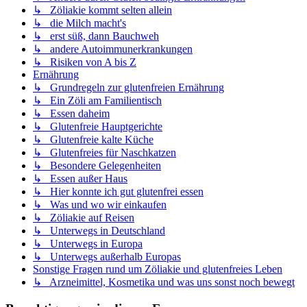
↳ Zöliakie kommt selten allein
↳ die Milch macht's
↳ erst süß, dann Bauchweh
↳ andere Autoimmunerkrankungen
↳ Risiken von A bis Z
Ernährung
↳ Grundregeln zur glutenfreien Ernährung
↳ Ein Zöli am Familientisch
↳ Essen daheim
↳ Glutenfreie Hauptgerichte
↳ Glutenfreie kalte Küche
↳ Glutenfreies für Naschkatzen
↳ Besondere Gelegenheiten
↳ Essen außer Haus
↳ Hier konnte ich gut glutenfrei essen
↳ Was und wo wir einkaufen
↳ Zöliakie auf Reisen
↳ Unterwegs in Deutschland
↳ Unterwegs in Europa
↳ Unterwegs außerhalb Europas
Sonstige Fragen rund um Zöliakie und glutenfreies Leben
↳ Arzneimittel, Kosmetika und was uns sonst noch bewegt