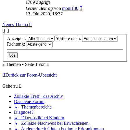
1789
Zugriffe
Letzter Beitrag
von
moni130
13. Okt 2020, 16:37
Neues Thema
Anzeigen:
Sortiere nach:
Richtung:
2 Themen • Seite
1
von
1
Zurück zur Foren-Übersicht
Gehe zu
Zöliakie-Treff - das Archiv
Das neue Forum
↳ Themenbereiche
Diagnose?
↳ Diagnostik bei Kindern
↳ Zöliakie-Nachweis bei Erwachsenen
↳ Andere durch Gluten bedingte Erkrankungen