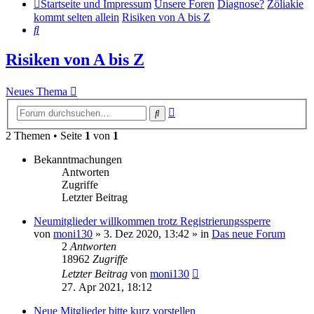
Startseite und Impressum
Unsere Foren
Diagnose?
Zöliakie
kommt selten allein
Risiken von A bis Z
Suche
Risiken von A bis Z
Neues Thema
Erweiterte
Suche
Suche
2 Themen • Seite
1
von
1
Bekanntmachungen
Antworten
Zugriffe
Letzter Beitrag
Neumitglieder willkommen trotz Registrierungssperre
von
moni130
»
3. Dez 2020, 13:42
» in
Das neue Forum
2
Antworten
18962
Zugriffe
Letzter Beitrag
von
moni130
27. Apr 2021, 18:12
Neue Mitglieder bitte kurz vorstellen