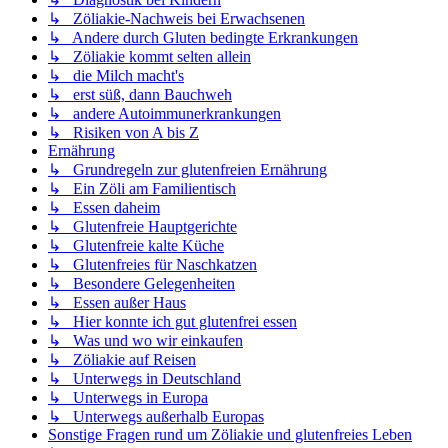
↳ Zöliakie-Nachweis bei Erwachsenen
↳ Andere durch Gluten bedingte Erkrankungen
↳ Zöliakie kommt selten allein
↳ die Milch macht's
↳ erst süß, dann Bauchweh
↳ andere Autoimmunerkrankungen
↳ Risiken von A bis Z
Ernährung
↳ Grundregeln zur glutenfreien Ernährung
↳ Ein Zöli am Familientisch
↳ Essen daheim
↳ Glutenfreie Hauptgerichte
↳ Glutenfreie kalte Küche
↳ Glutenfreies für Naschkatzen
↳ Besondere Gelegenheiten
↳ Essen außer Haus
↳ Hier konnte ich gut glutenfrei essen
↳ Was und wo wir einkaufen
↳ Zöliakie auf Reisen
↳ Unterwegs in Deutschland
↳ Unterwegs in Europa
↳ Unterwegs außerhalb Europas
Sonstige Fragen rund um Zöliakie und glutenfreies Leben