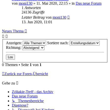
von
moni130
»
11. Mai 2020, 22:15
» in
Das neue Forum
1
Antworten
24136
Zugriffe
Letzter Beitrag
von
moni130
13. Jun 2020, 11:01
Neues Thema
Anzeigen:
Sortiere nach:
Richtung:
0 Themen • Seite
1
von
1
Zurück zur Foren-Übersicht
Gehe zu
Zöliakie-Treff - das Archiv
Das neue Forum
↳ Themenbereiche
Diagnose?
↳ Diagnostik bei Kindern