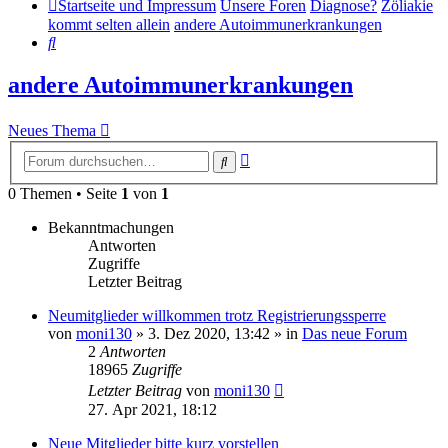
Startseite und Impressum
Unsere Foren
Diagnose?
Zöliakie
kommt selten allein
andere Autoimmunerkrankungen
Suche
andere Autoimmunerkrankungen
Neues Thema
Erweiterte
Suche
Suche
0 Themen • Seite
1
von
1
Bekanntmachungen
Antworten
Zugriffe
Letzter Beitrag
Neumitglieder willkommen trotz Registrierungssperre
von
moni130
»
3. Dez 2020, 13:42
» in
Das neue Forum
2
Antworten
18965
Zugriffe
Letzter Beitrag
von
moni130
27. Apr 2021, 18:12
Neue Mitglieder bitte kurz vorstellen