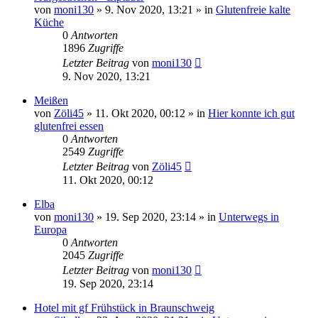
von
moni130
»
9. Nov 2020, 13:21
» in
Glutenfreie kalte
Küche
0
Antworten
1896
Zugriffe
Letzter Beitrag
von
moni130
9. Nov 2020, 13:21
Meißen
von
Zöli45
»
11. Okt 2020, 00:12
» in
Hier konnte ich gut
glutenfrei essen
0
Antworten
2549
Zugriffe
Letzter Beitrag
von
Zöli45
11. Okt 2020, 00:12
Elba
von
moni130
»
19. Sep 2020, 23:14
» in
Unterwegs in
Europa
0
Antworten
2045
Zugriffe
Letzter Beitrag
von
moni130
19. Sep 2020, 23:14
Hotel mit gf Frühstück in Braunschweig