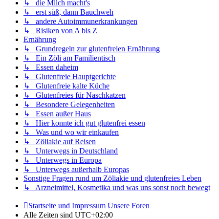
↳ die Milch macht's
↳ erst süß, dann Bauchweh
↳ andere Autoimmunerkrankungen
↳ Risiken von A bis Z
Ernährung
↳ Grundregeln zur glutenfreien Ernährung
↳ Ein Zöli am Familientisch
↳ Essen daheim
↳ Glutenfreie Hauptgerichte
↳ Glutenfreie kalte Küche
↳ Glutenfreies für Naschkatzen
↳ Besondere Gelegenheiten
↳ Essen außer Haus
↳ Hier konnte ich gut glutenfrei essen
↳ Was und wo wir einkaufen
↳ Zöliakie auf Reisen
↳ Unterwegs in Deutschland
↳ Unterwegs in Europa
↳ Unterwegs außerhalb Europas
Sonstige Fragen rund um Zöliakie und glutenfreies Leben
↳ Arzneimittel, Kosmetika und was uns sonst noch bewegt
Startseite und Impressum
Unsere Foren
Alle Zeiten sind
UTC+02:00