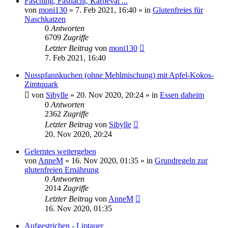
Fasching, Fasnacht, Karneval ...
von
moni130
»
7. Feb 2021, 16:40
» in
Glutenfreies für
Naschkatzen
0
Antworten
6709
Zugriffe
Letzter Beitrag
von
moni130
7. Feb 2021, 16:40
Nusspfannkuchen (ohne Mehlmischung) mit Apfel-Kokos-
Zimtquark
von
Sibylle
»
20. Nov 2020, 20:24
» in
Essen daheim
0
Antworten
2362
Zugriffe
Letzter Beitrag
von
Sibylle
20. Nov 2020, 20:24
Gelerntes weitergeben
von
AnneM
»
16. Nov 2020, 01:35
» in
Grundregeln zur
glutenfreien Ernährung
0
Antworten
2014
Zugriffe
Letzter Beitrag
von
AnneM
16. Nov 2020, 01:35
Aufgestrichen - Liptauer