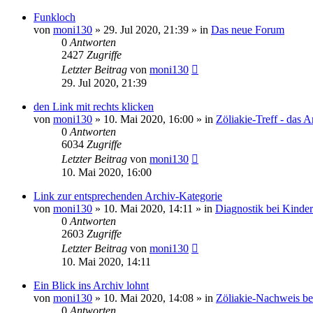
Funkloch
von
moni130
»
29. Jul 2020, 21:39
» in
Das neue Forum
0
Antworten
2427
Zugriffe
Letzter Beitrag
von
moni130
29. Jul 2020, 21:39
den Link mit rechts klicken
von
moni130
»
10. Mai 2020, 16:00
» in
Zöliakie-Treff - das A
0
Antworten
6034
Zugriffe
Letzter Beitrag
von
moni130
10. Mai 2020, 16:00
Link zur entsprechenden Archiv-Kategorie
von
moni130
»
10. Mai 2020, 14:11
» in
Diagnostik bei Kinde
0
Antworten
2603
Zugriffe
Letzter Beitrag
von
moni130
10. Mai 2020, 14:11
Ein Blick ins Archiv lohnt
von
moni130
»
10. Mai 2020, 14:08
» in
Zöliakie-Nachweis b
0
Antworten