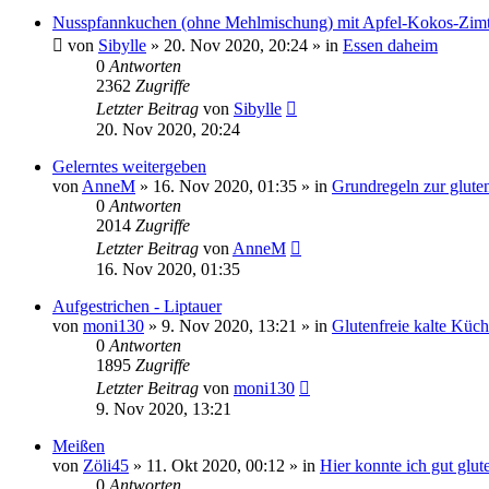
Nusspfannkuchen (ohne Mehlmischung) mit Apfel-Kokos-Zim
von
Sibylle
»
20. Nov 2020, 20:24
» in
Essen daheim
0
Antworten
2362
Zugriffe
Letzter Beitrag
von
Sibylle
20. Nov 2020, 20:24
Gelerntes weitergeben
von
AnneM
»
16. Nov 2020, 01:35
» in
Grundregeln zur glute
0
Antworten
2014
Zugriffe
Letzter Beitrag
von
AnneM
16. Nov 2020, 01:35
Aufgestrichen - Liptauer
von
moni130
»
9. Nov 2020, 13:21
» in
Glutenfreie kalte Küc
0
Antworten
1895
Zugriffe
Letzter Beitrag
von
moni130
9. Nov 2020, 13:21
Meißen
von
Zöli45
»
11. Okt 2020, 00:12
» in
Hier konnte ich gut glut
0
Antworten