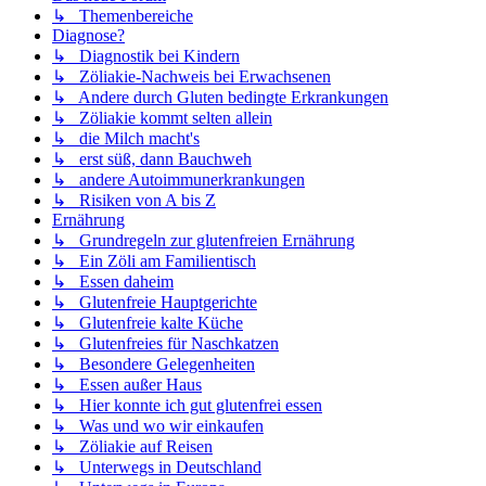
↳ Themenbereiche
Diagnose?
↳ Diagnostik bei Kindern
↳ Zöliakie-Nachweis bei Erwachsenen
↳ Andere durch Gluten bedingte Erkrankungen
↳ Zöliakie kommt selten allein
↳ die Milch macht's
↳ erst süß, dann Bauchweh
↳ andere Autoimmunerkrankungen
↳ Risiken von A bis Z
Ernährung
↳ Grundregeln zur glutenfreien Ernährung
↳ Ein Zöli am Familientisch
↳ Essen daheim
↳ Glutenfreie Hauptgerichte
↳ Glutenfreie kalte Küche
↳ Glutenfreies für Naschkatzen
↳ Besondere Gelegenheiten
↳ Essen außer Haus
↳ Hier konnte ich gut glutenfrei essen
↳ Was und wo wir einkaufen
↳ Zöliakie auf Reisen
↳ Unterwegs in Deutschland