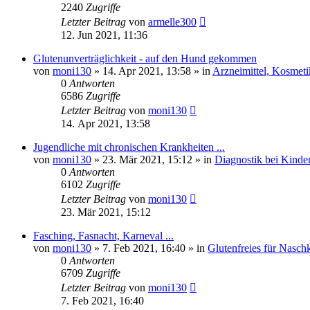
2240
Zugriffe
Letzter Beitrag
von
armelle300
12. Jun 2021, 11:36
Glutenunverträglichkeit - auf den Hund gekommen
von
moni130
»
14. Apr 2021, 13:58
» in
Arzneimittel, Kosmet
0
Antworten
6586
Zugriffe
Letzter Beitrag
von
moni130
14. Apr 2021, 13:58
Jugendliche mit chronischen Krankheiten ...
von
moni130
»
23. Mär 2021, 15:12
» in
Diagnostik bei Kinde
0
Antworten
6102
Zugriffe
Letzter Beitrag
von
moni130
23. Mär 2021, 15:12
Fasching, Fasnacht, Karneval ...
von
moni130
»
7. Feb 2021, 16:40
» in
Glutenfreies für Nasch
0
Antworten
6709
Zugriffe
Letzter Beitrag
von
moni130
7. Feb 2021, 16:40