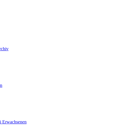
rchiv
rn
ei Erwachsenen