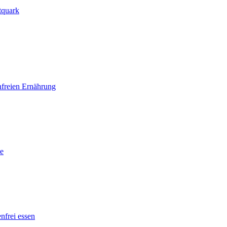
tquark
nfreien Ernährung
he
enfrei essen