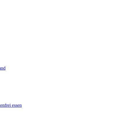
and
tenfrei essen