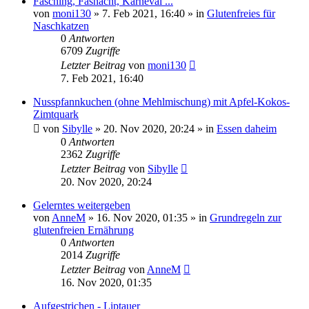
Fasching, Fasnacht, Karneval ...
von
moni130
»
7. Feb 2021, 16:40
» in
Glutenfreies für
Naschkatzen
0
Antworten
6709
Zugriffe
Letzter Beitrag
von
moni130
7. Feb 2021, 16:40
Nusspfannkuchen (ohne Mehlmischung) mit Apfel-Kokos-
Zimtquark
von
Sibylle
»
20. Nov 2020, 20:24
» in
Essen daheim
0
Antworten
2362
Zugriffe
Letzter Beitrag
von
Sibylle
20. Nov 2020, 20:24
Gelerntes weitergeben
von
AnneM
»
16. Nov 2020, 01:35
» in
Grundregeln zur
glutenfreien Ernährung
0
Antworten
2014
Zugriffe
Letzter Beitrag
von
AnneM
16. Nov 2020, 01:35
Aufgestrichen - Liptauer