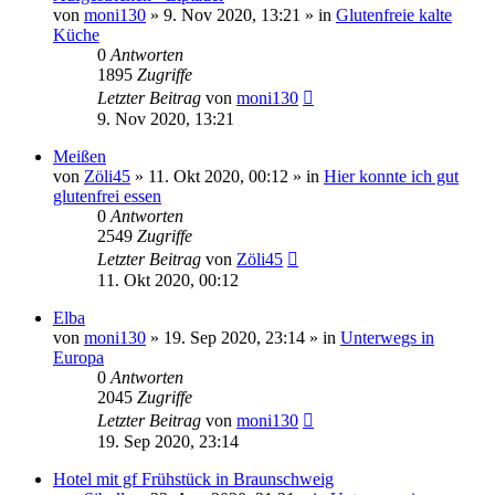
von
moni130
»
9. Nov 2020, 13:21
» in
Glutenfreie kalte
Küche
0
Antworten
1895
Zugriffe
Letzter Beitrag
von
moni130
9. Nov 2020, 13:21
Meißen
von
Zöli45
»
11. Okt 2020, 00:12
» in
Hier konnte ich gut
glutenfrei essen
0
Antworten
2549
Zugriffe
Letzter Beitrag
von
Zöli45
11. Okt 2020, 00:12
Elba
von
moni130
»
19. Sep 2020, 23:14
» in
Unterwegs in
Europa
0
Antworten
2045
Zugriffe
Letzter Beitrag
von
moni130
19. Sep 2020, 23:14
Hotel mit gf Frühstück in Braunschweig