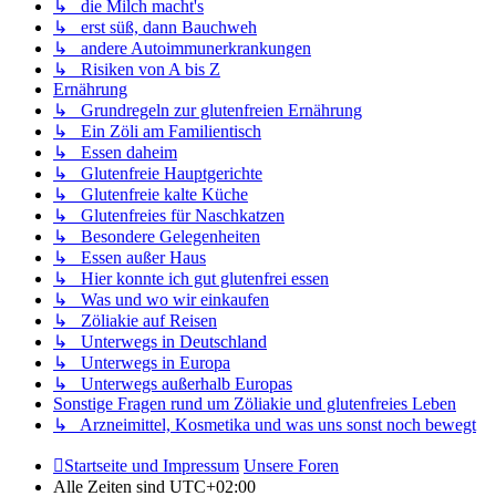
↳ die Milch macht's
↳ erst süß, dann Bauchweh
↳ andere Autoimmunerkrankungen
↳ Risiken von A bis Z
Ernährung
↳ Grundregeln zur glutenfreien Ernährung
↳ Ein Zöli am Familientisch
↳ Essen daheim
↳ Glutenfreie Hauptgerichte
↳ Glutenfreie kalte Küche
↳ Glutenfreies für Naschkatzen
↳ Besondere Gelegenheiten
↳ Essen außer Haus
↳ Hier konnte ich gut glutenfrei essen
↳ Was und wo wir einkaufen
↳ Zöliakie auf Reisen
↳ Unterwegs in Deutschland
↳ Unterwegs in Europa
↳ Unterwegs außerhalb Europas
Sonstige Fragen rund um Zöliakie und glutenfreies Leben
↳ Arzneimittel, Kosmetika und was uns sonst noch bewegt
Startseite und Impressum
Unsere Foren
Alle Zeiten sind
UTC+02:00