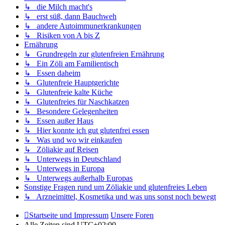
↳ die Milch macht's
↳ erst süß, dann Bauchweh
↳ andere Autoimmunerkrankungen
↳ Risiken von A bis Z
Ernährung
↳ Grundregeln zur glutenfreien Ernährung
↳ Ein Zöli am Familientisch
↳ Essen daheim
↳ Glutenfreie Hauptgerichte
↳ Glutenfreie kalte Küche
↳ Glutenfreies für Naschkatzen
↳ Besondere Gelegenheiten
↳ Essen außer Haus
↳ Hier konnte ich gut glutenfrei essen
↳ Was und wo wir einkaufen
↳ Zöliakie auf Reisen
↳ Unterwegs in Deutschland
↳ Unterwegs in Europa
↳ Unterwegs außerhalb Europas
Sonstige Fragen rund um Zöliakie und glutenfreies Leben
↳ Arzneimittel, Kosmetika und was uns sonst noch bewegt
Startseite und Impressum
Unsere Foren
Alle Zeiten sind
UTC+02:00