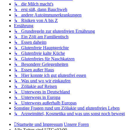
↳ die Milch macht's
↳ erst süß, dann Bauchweh
↳ andere Autoimmunerkrankungen
↳ Risiken von A bis Z
Ernährung
↳ Grundregeln zur glutenfreien Ernährung
↳ Ein Zöli am Familientisch
↳ Essen daheim
↳ Glutenfreie Hauptgerichte
↳ Glutenfreie kalte Küche
↳ Glutenfreies für Naschkatzen
↳ Besondere Gelegenheiten
↳ Essen außer Haus
↳ Hier konnte ich gut glutenfrei essen
↳ Was und wo wir einkaufen
↳ Zöliakie auf Reisen
↳ Unterwegs in Deutschland
↳ Unterwegs in Europa
↳ Unterwegs außerhalb Europas
Sonstige Fragen rund um Zöliakie und glutenfreies Leben
↳ Arzneimittel, Kosmetika und was uns sonst noch bewegt
Startseite und Impressum
Unsere Foren
Alle Zeiten sind
UTC+02:00