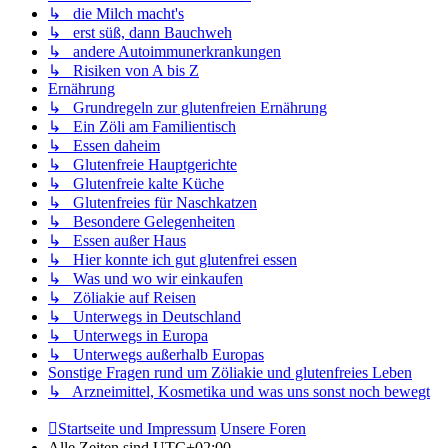
↳ die Milch macht's
↳ erst süß, dann Bauchweh
↳ andere Autoimmunerkrankungen
↳ Risiken von A bis Z
Ernährung
↳ Grundregeln zur glutenfreien Ernährung
↳ Ein Zöli am Familientisch
↳ Essen daheim
↳ Glutenfreie Hauptgerichte
↳ Glutenfreie kalte Küche
↳ Glutenfreies für Naschkatzen
↳ Besondere Gelegenheiten
↳ Essen außer Haus
↳ Hier konnte ich gut glutenfrei essen
↳ Was und wo wir einkaufen
↳ Zöliakie auf Reisen
↳ Unterwegs in Deutschland
↳ Unterwegs in Europa
↳ Unterwegs außerhalb Europas
Sonstige Fragen rund um Zöliakie und glutenfreies Leben
↳ Arzneimittel, Kosmetika und was uns sonst noch bewegt
Startseite und Impressum
Unsere Foren
Alle Zeiten sind
UTC+02:00