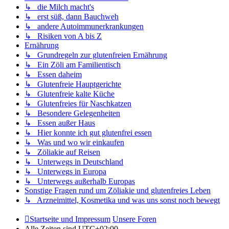
↳ die Milch macht's
↳ erst süß, dann Bauchweh
↳ andere Autoimmunerkrankungen
↳ Risiken von A bis Z
Ernährung
↳ Grundregeln zur glutenfreien Ernährung
↳ Ein Zöli am Familientisch
↳ Essen daheim
↳ Glutenfreie Hauptgerichte
↳ Glutenfreie kalte Küche
↳ Glutenfreies für Naschkatzen
↳ Besondere Gelegenheiten
↳ Essen außer Haus
↳ Hier konnte ich gut glutenfrei essen
↳ Was und wo wir einkaufen
↳ Zöliakie auf Reisen
↳ Unterwegs in Deutschland
↳ Unterwegs in Europa
↳ Unterwegs außerhalb Europas
Sonstige Fragen rund um Zöliakie und glutenfreies Leben
↳ Arzneimittel, Kosmetika und was uns sonst noch bewegt
Startseite und Impressum
Unsere Foren
Alle Zeiten sind
UTC+02:00