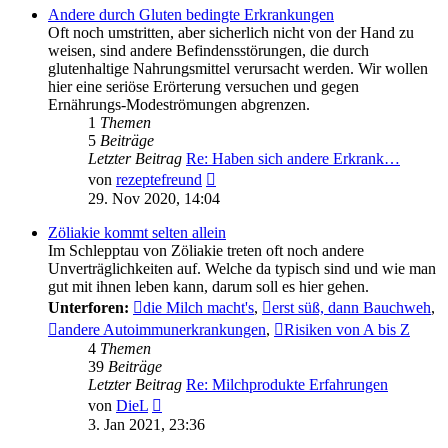
Andere durch Gluten bedingte Erkrankungen
Oft noch umstritten, aber sicherlich nicht von der Hand zu
weisen, sind andere Befindensstörungen, die durch
glutenhaltige Nahrungsmittel verursacht werden. Wir wollen
hier eine seriöse Erörterung versuchen und gegen
Ernährungs-Modeströmungen abgrenzen.
1
Themen
5
Beiträge
Letzter Beitrag
Re: Haben sich andere Erkrank…
Neuester
von
rezeptefreund
Beitrag
29. Nov 2020, 14:04
Zöliakie kommt selten allein
Im Schlepptau von Zöliakie treten oft noch andere
Unverträglichkeiten auf. Welche da typisch sind und wie man
gut mit ihnen leben kann, darum soll es hier gehen.
Unterforen:
die Milch macht's
,
erst süß, dann Bauchweh
,
andere Autoimmunerkrankungen
,
Risiken von A bis Z
4
Themen
39
Beiträge
Letzter Beitrag
Re: Milchprodukte Erfahrungen
Neuester
von
DieL
Beitrag
3. Jan 2021, 23:36