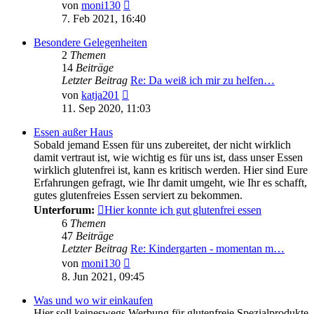
Neuester
von
moni130
Beitrag
7. Feb 2021, 16:40
Besondere Gelegenheiten
2
Themen
14
Beiträge
Letzter Beitrag
Re: Da weiß ich mir zu helfen…
Neuester
von
katja201
Beitrag
11. Sep 2020, 11:03
Essen außer Haus
Sobald jemand Essen für uns zubereitet, der nicht wirklich
damit vertraut ist, wie wichtig es für uns ist, dass unser Essen
wirklich glutenfrei ist, kann es kritisch werden. Hier sind Eure
Erfahrungen gefragt, wie Ihr damit umgeht, wie Ihr es schafft,
gutes glutenfreies Essen serviert zu bekommen.
Unterforum:
Hier konnte ich gut glutenfrei essen
6
Themen
47
Beiträge
Letzter Beitrag
Re: Kindergarten - momentan m…
Neuester
von
moni130
Beitrag
8. Jun 2021, 09:45
Was und wo wir einkaufen
Hier soll keineswegs Werbung für glutenfreie Spezialprodukte