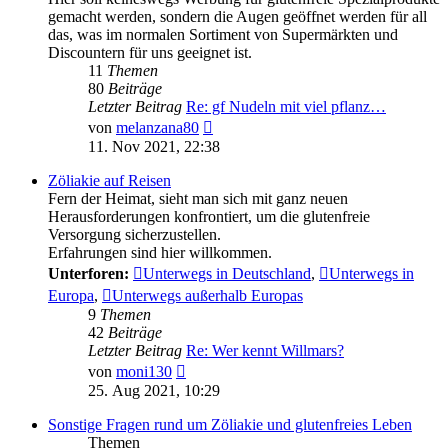
gemacht werden, sondern die Augen geöffnet werden für all
das, was im normalen Sortiment von Supermärkten und
Discountern für uns geeignet ist.
11
Themen
80
Beiträge
Letzter Beitrag
Re: gf Nudeln mit viel pflanz…
Neuester
von
melanzana80
Beitrag
11. Nov 2021, 22:38
Zöliakie auf Reisen
Fern der Heimat, sieht man sich mit ganz neuen
Herausforderungen konfrontiert, um die glutenfreie
Versorgung sicherzustellen.
Erfahrungen sind hier willkommen.
Unterforen:
Unterwegs in Deutschland
,
Unterwegs in
Europa
,
Unterwegs außerhalb Europas
9
Themen
42
Beiträge
Letzter Beitrag
Re: Wer kennt Willmars?
Neuester
von
moni130
Beitrag
25. Aug 2021, 10:29
Sonstige Fragen rund um Zöliakie und glutenfreies Leben
Themen