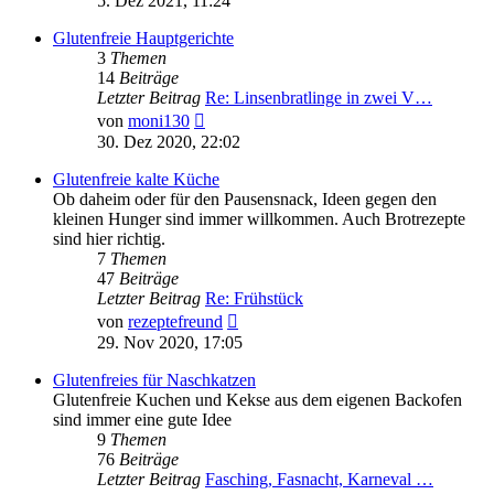
5. Dez 2021, 11:24
Glutenfreie Hauptgerichte
3
Themen
14
Beiträge
Letzter Beitrag
Re: Linsenbratlinge in zwei V…
Neuester
von
moni130
Beitrag
30. Dez 2020, 22:02
Glutenfreie kalte Küche
Ob daheim oder für den Pausensnack, Ideen gegen den
kleinen Hunger sind immer willkommen. Auch Brotrezepte
sind hier richtig.
7
Themen
47
Beiträge
Letzter Beitrag
Re: Frühstück
Neuester
von
rezeptefreund
Beitrag
29. Nov 2020, 17:05
Glutenfreies für Naschkatzen
Glutenfreie Kuchen und Kekse aus dem eigenen Backofen
sind immer eine gute Idee
9
Themen
76
Beiträge
Letzter Beitrag
Fasching, Fasnacht, Karneval …