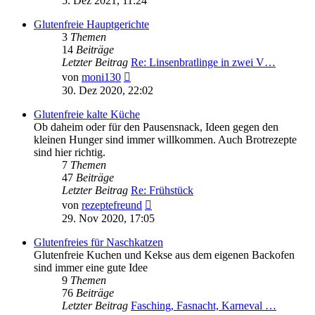
5. Dez 2021, 11:24
Glutenfreie Hauptgerichte
3
Themen
14
Beiträge
Letzter Beitrag
Re: Linsenbratlinge in zwei V…
Neuester
von
moni130
Beitrag
30. Dez 2020, 22:02
Glutenfreie kalte Küche
Ob daheim oder für den Pausensnack, Ideen gegen den
kleinen Hunger sind immer willkommen. Auch Brotrezepte
sind hier richtig.
7
Themen
47
Beiträge
Letzter Beitrag
Re: Frühstück
Neuester
von
rezeptefreund
Beitrag
29. Nov 2020, 17:05
Glutenfreies für Naschkatzen
Glutenfreie Kuchen und Kekse aus dem eigenen Backofen
sind immer eine gute Idee
9
Themen
76
Beiträge
Letzter Beitrag
Fasching, Fasnacht, Karneval …