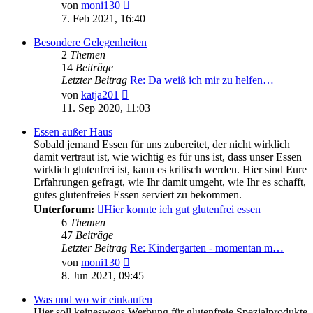
Neuester
von
moni130
Beitrag
7. Feb 2021, 16:40
Besondere Gelegenheiten
2
Themen
14
Beiträge
Letzter Beitrag
Re: Da weiß ich mir zu helfen…
Neuester
von
katja201
Beitrag
11. Sep 2020, 11:03
Essen außer Haus
Sobald jemand Essen für uns zubereitet, der nicht wirklich
damit vertraut ist, wie wichtig es für uns ist, dass unser Essen
wirklich glutenfrei ist, kann es kritisch werden. Hier sind Eure
Erfahrungen gefragt, wie Ihr damit umgeht, wie Ihr es schafft,
gutes glutenfreies Essen serviert zu bekommen.
Unterforum:
Hier konnte ich gut glutenfrei essen
6
Themen
47
Beiträge
Letzter Beitrag
Re: Kindergarten - momentan m…
Neuester
von
moni130
Beitrag
8. Jun 2021, 09:45
Was und wo wir einkaufen
Hier soll keineswegs Werbung für glutenfreie Spezialprodukte