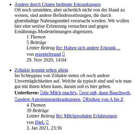
Andere durch Gluten bedingte Erkrankungen
Oft noch umstritten, aber sicherlich nicht von der Hand zu
weisen, sind andere Befindensstörungen, die durch
glutenhaltige Nahrungsmittel verursacht werden. Wir wollen
hier eine seriöse Erörterung versuchen und gegen
Ernährungs-Modeströmungen abgrenzen.
1
Themen
5
Beiträge
Letzter Beitrag
Re: Haben sich andere Erkrank…
Neuester
von
rezeptefreund
Beitrag
29. Nov 2020, 14:04
Zöliakie kommt selten allein
Im Schlepptau von Zöliakie treten oft noch andere
Unverträglichkeiten auf. Welche da typisch sind und wie man
gut mit ihnen leben kann, darum soll es hier gehen.
Unterforen:
die Milch macht's
,
erst süß, dann Bauchweh
,
andere Autoimmunerkrankungen
,
Risiken von A bis Z
4
Themen
39
Beiträge
Letzter Beitrag
Re: Milchprodukte Erfahrungen
Neuester
von
DieL
Beitrag
3. Jan 2021, 23:36