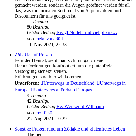
gemacht werden, sondern die Augen geöffnet werden für all
das, was im normalen Sortiment von Supermärkten und
Discountern für uns geeignet ist.
11
Themen
80
Beiträge
Letzter Beitrag
Re: gf Nudeln mit viel pflanz…
Neuester
von
melanzana80
Beitrag
11. Nov 2021, 22:38
Zöliakie auf Reisen
Fern der Heimat, sieht man sich mit ganz neuen
Herausforderungen konfrontiert, um die glutenfreie
Versorgung sicherzustellen.
Erfahrungen sind hier willkommen.
Unterforen:
Unterwegs in Deutschland
,
Unterwegs in
Europa
,
Unterwegs außerhalb Europas
9
Themen
42
Beiträge
Letzter Beitrag
Re: Wer kennt Willmars?
Neuester
von
moni130
Beitrag
25. Aug 2021, 10:29
Sonstige Fragen rund um Zöliakie und glutenfreies Leben
Themen