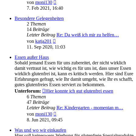
Neuester
von
moni130
Beitrag
7. Feb 2021, 16:40
Besondere Gelegenheiten
2
Themen
14
Beiträge
Letzter Beitrag
Re: Da weiß ich mir zu helfen…
Neuester
von
katja201
Beitrag
11. Sep 2020, 11:03
Essen außer Haus
Sobald jemand Essen für uns zubereitet, der nicht wirklich
damit vertraut ist, wie wichtig es für uns ist, dass unser Essen
wirklich glutenfrei ist, kann es kritisch werden. Hier sind Eure
Erfahrungen gefragt, wie Ihr damit umgeht, wie Ihr es schafft,
gutes glutenfreies Essen serviert zu bekommen.
Unterforum:
Hier konnte ich gut glutenfrei essen
6
Themen
47
Beiträge
Letzter Beitrag
Re: Kindergarten - momentan m…
Neuester
von
moni130
Beitrag
8. Jun 2021, 09:45
Was und wo wir einkaufen
Hier soll keineswegs Werbung für glutenfreie Spezialprodukte