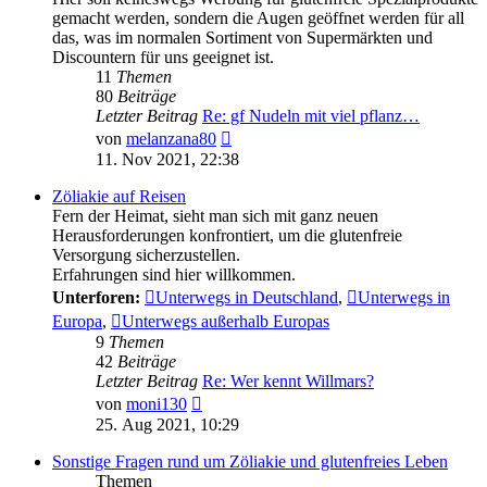
gemacht werden, sondern die Augen geöffnet werden für all
das, was im normalen Sortiment von Supermärkten und
Discountern für uns geeignet ist.
11
Themen
80
Beiträge
Letzter Beitrag
Re: gf Nudeln mit viel pflanz…
Neuester
von
melanzana80
Beitrag
11. Nov 2021, 22:38
Zöliakie auf Reisen
Fern der Heimat, sieht man sich mit ganz neuen
Herausforderungen konfrontiert, um die glutenfreie
Versorgung sicherzustellen.
Erfahrungen sind hier willkommen.
Unterforen:
Unterwegs in Deutschland
,
Unterwegs in
Europa
,
Unterwegs außerhalb Europas
9
Themen
42
Beiträge
Letzter Beitrag
Re: Wer kennt Willmars?
Neuester
von
moni130
Beitrag
25. Aug 2021, 10:29
Sonstige Fragen rund um Zöliakie und glutenfreies Leben
Themen