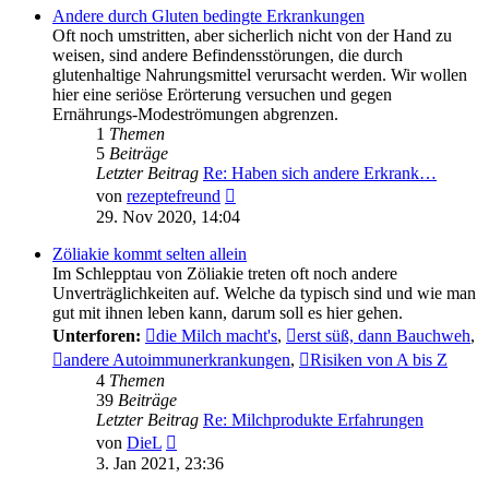
Andere durch Gluten bedingte Erkrankungen
Oft noch umstritten, aber sicherlich nicht von der Hand zu
weisen, sind andere Befindensstörungen, die durch
glutenhaltige Nahrungsmittel verursacht werden. Wir wollen
hier eine seriöse Erörterung versuchen und gegen
Ernährungs-Modeströmungen abgrenzen.
1
Themen
5
Beiträge
Letzter Beitrag
Re: Haben sich andere Erkrank…
Neuester
von
rezeptefreund
Beitrag
29. Nov 2020, 14:04
Zöliakie kommt selten allein
Im Schlepptau von Zöliakie treten oft noch andere
Unverträglichkeiten auf. Welche da typisch sind und wie man
gut mit ihnen leben kann, darum soll es hier gehen.
Unterforen:
die Milch macht's
,
erst süß, dann Bauchweh
,
andere Autoimmunerkrankungen
,
Risiken von A bis Z
4
Themen
39
Beiträge
Letzter Beitrag
Re: Milchprodukte Erfahrungen
Neuester
von
DieL
Beitrag
3. Jan 2021, 23:36