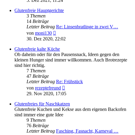
5. Dez 2021, 11:24
Glutenfreie Hauptgerichte
3
Themen
14
Beiträge
Letzter Beitrag
Re: Linsenbratlinge in zwei V…
Neuester
von
moni130
Beitrag
30. Dez 2020, 22:02
Glutenfreie kalte Küche
Ob daheim oder für den Pausensnack, Ideen gegen den
kleinen Hunger sind immer willkommen. Auch Brotrezepte
sind hier richtig.
7
Themen
47
Beiträge
Letzter Beitrag
Re: Frühstück
Neuester
von
rezeptefreund
Beitrag
29. Nov 2020, 17:05
Glutenfreies für Naschkatzen
Glutenfreie Kuchen und Kekse aus dem eigenen Backofen
sind immer eine gute Idee
9
Themen
76
Beiträge
Letzter Beitrag
Fasching, Fasnacht, Karneval …