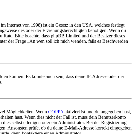
m Internet von 1998) ist ein Gesetz in den USA, welches festlegt,
ungsweise des oder der Erziehungsberechtigten benötigen. Wenn du
nd zu Rate. Bitte beachte, dass phpBB Limited und der Besitzer dieses
 unter der Frage „An wen soll ich mich wenden, falls es Beschwerden
elden können. Es könnte auch sein, dass deine IP-Adresse oder der
n.
 zwei Möglichkeiten. Wenn
COPPA
aktiviert ist und du angegeben hast,
rhalten hast. Wenn dies nicht der Fall ist, muss dein Benutzerkonto
 dies selbst erledigen oder ein Administrator. Bei der Registrierung
ungen. Ansonsten prüfe, ob du deine E-Mail-Adresse korrekt eingegeben
urde, dann kontaktiere einen Administrator.