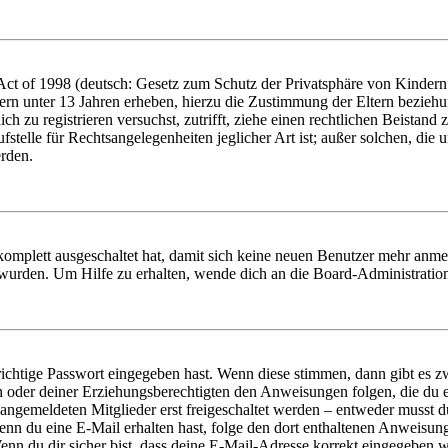
t of 1998 (deutsch: Gesetz zum Schutz der Privatsphäre von Kindern i
ern unter 13 Jahren erheben, hierzu die Zustimmung der Eltern bezieh
dich zu registrieren versuchst, zutrifft, ziehe einen rechtlichen Beista
stelle für Rechtsangelegenheiten jeglicher Art ist; außer solchen, die
erden.
 komplett ausgeschaltet hat, damit sich keine neuen Benutzer mehr anm
 wurden. Um Hilfe zu erhalten, wende dich an die Board-Administratio
richtige Passwort eingegeben hast. Wenn diese stimmen, dann gibt es
ern oder deiner Erziehungsberechtigten den Anweisungen folgen, die du e
 angemeldeten Mitglieder erst freigeschaltet werden – entweder musst du
. Wenn du eine E-Mail erhalten hast, folge den dort enthaltenen Anweis
nn du dir sicher bist, dass deine E-Mail-Adresse korrekt eingegeben w