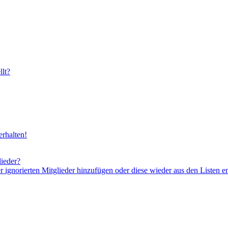
lt?
rhalten!
lieder?
er ignorierten Mitglieder hinzufügen oder diese wieder aus den Listen e